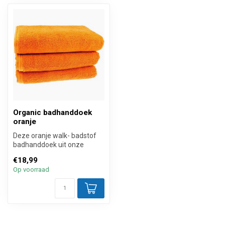
Organic badhanddoek
oranje
Deze oranje walk- badstof
badhanddoek uit onze
hotelkwaliteit badtextiel
€18,99
collect...
Op voorraad