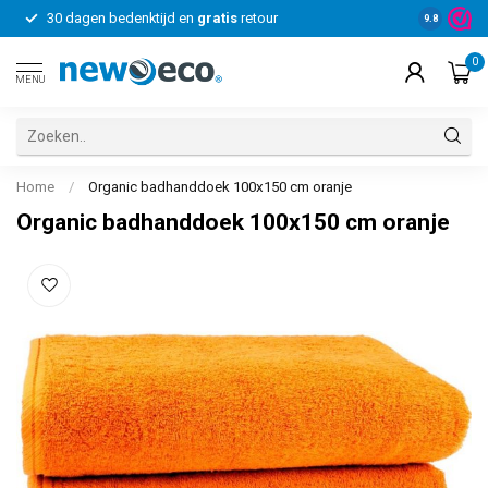
30 dagen bedenktijd en
gratis
retour
Voor bedrij
9.8
0
MENU
Home
/
Organic badhanddoek 100x150 cm oranje
Organic badhanddoek 100x150 cm oranje