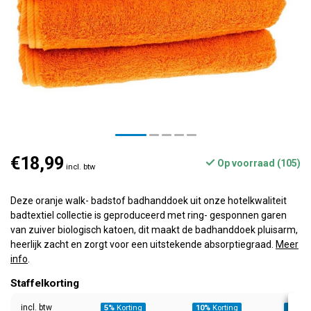
€18,99
Op voorraad (105)
incl. btw
Deze oranje walk- badstof badhanddoek uit onze hotelkwaliteit
badtextiel collectie is geproduceerd met ring- gesponnen garen
van zuiver biologisch katoen, dit maakt de badhanddoek pluisarm,
heerlijk zacht en zorgt voor een uitstekende absorptiegraad.
Meer
info
.
Staffelkorting
incl. btw
5%
Korting
10%
Korting
20%
Ko