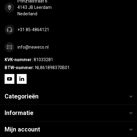
Pfinztalstraat 6
4143 JB Leerdam
Nederland
+31 85-4864121
info@neweco.nl
KVK-nummer:
81033281
BTW-nummer:
NL861898370B01
Categorieën
Informatie
Mijn account