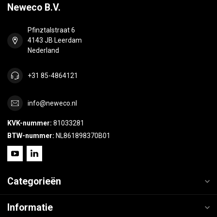
Neweco B.V.
Pfinztalstraat 6
4143 JB Leerdam
Nederland
+31 85-4864121
info@neweco.nl
KVK-nummer:
81033281
BTW-nummer:
NL861898370B01
Categorieën
Informatie