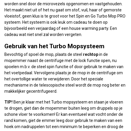
worden snel door de microvezels opgenomen en vastgehouden.
Het maakt niet uit of het nu gaat om stof, vuil, haar of gemorste
vloeistof, geen klus is te groot voor het Spin en Go Turbo Mop PRO
systeem. Het systeem is ook leuk om cadeau te doen op
bijvoorbeeld een verjaardag of een house warming party. Een
cadeau wat niet snel zal worden vergeten.
Gebruik van het Turbo Mopsysteem
Bevochtig of spoel de mop, plaats de steel
rechtop
in de
mopemmer naast de centrifuge met de lock functie open, nu
spoelen m.b.v. de steel spin functie of door gebruik te maken van
het voetpedaal. Vervolgens plaats je de mop in de centrifuge om
het overtollige water te verwijderen. Door het speciale
mechanisme in de telescopische steel wordt de mop nog beter en
makkelijker gecentrifugeerd.
TIP!
Ben je klaar met het Turbo mopsysteem en staan je vloeren
te drogen, giet dan de mopemmer buiten leeg om druppels op je
schone vloer te voorkomen! Er kan eventueel wat vocht onder de
rand komen, giet de emmer leeg door gebruik te maken van een
hoek om nadruppelen tot een minimum te beperken en droog de