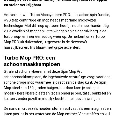
en stelen verkrijgbaar!
Het vernieuwde Turbo Mopsysteem PRO, dual action spin functie,
RVS trap centrifuge en mop heads met Nano microvezel
technologie. Met dit mop systeem hoef je nooit meer handmatig
vuile dweilen of moppen uit te wringen en na gebruik berg je de
turbomop- emmer eenvoudig weer op. Je herkent onze Turbo
Mop PRO uit duizenden, uitgevoerd in de Neweco®
huisstijlkleuren, fris blauw met grijze accenten.
Turbo Mop PRO: een
schoonmaakkampioen
Stralend schone vloeren met deze Spin Mop Pro
schoonmaakkampioen, de ingebouwde centrifuge zorgt voor een
schone droge mop waarmee je direct aan de slag kunt. De Spin
Mop steel kan 180 graden buigen, hierdoor kom je ook op de
moeilijk bereikbare plaatsen, zoals onder je bed, tafel, bankstel en
kasten zonder jezelf in moeilijk bochten te hoeven wringen.
De nano microvezels houden stof en vuil vast als een magneet en
laten pas los in het water van de Mop emmer. Vloeistoffen en vuil