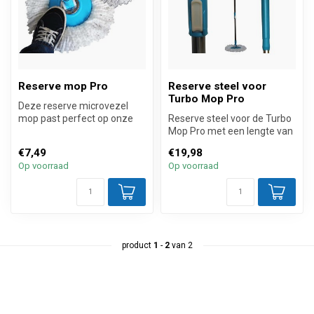
Reserve mop Pro
Reserve steel voor
Turbo Mop Pro
Deze reserve microvezel
mop past perfect op onze
Reserve steel voor de Turbo
turbo mop professional set!
Mop Pro met een lengte van
Met...
148 centimeter. De steel ...
€7,49
€19,98
Op voorraad
Op voorraad
product
1
-
2
van 2