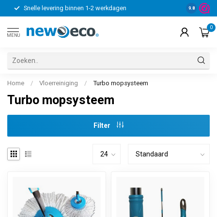
Snelle levering binnen 1-2 werkdagen
9.8
0
MENU
Home
/
Vloerreiniging
/
Turbo mopsysteem
Turbo mopsysteem
Filter