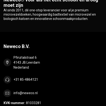
moet zijn
Al sinds 2011, dé one-stop leverancier voor al je premium
microvezeldoeken, hoogwaardig badtextiel van microvezel en
biologisch katoen en innovatieve schoonmaakproducten.
Neweco B.V.
Pfinztalstraat 6
4143 JB Leerdam
Nederland
+31 85-4864121
info@neweco.nl
KVK-nummer:
81033281