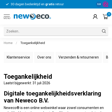
30 dagen bedenktijd en
gratis
retour
Voor bedrij
9.8
0
MENU
Home
/
Toegankelijkheid
Klantenservice
Over ons
Verzenden & retourneren
Bet
Toegankelijkheid
Laatst bijgewerkt: 31 juli 2026
Digitale toegankelijkheidsverklaring
van Neweco B.V.
Neweco® is een online webwinkel waar zowel consumenten en