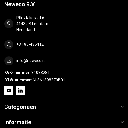
Neweco B.V.
Pfinztalstraat 6
4143 JB Leerdam
Nederland
+31 85-4864121
info@neweco.nl
KVK-nummer:
81033281
BTW-nummer:
NL861898370B01
Categorieën
Informatie