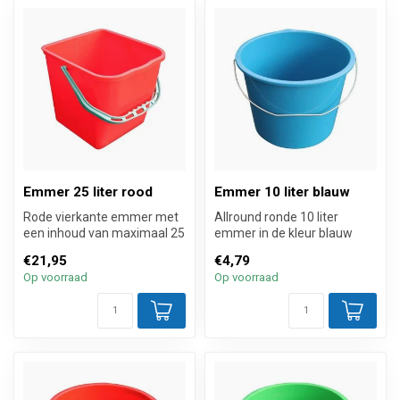
Emmer 25 liter rood
Emmer 10 liter blauw
Rode vierkante emmer met
Allround ronde 10 liter
een inhoud van maximaal 25
emmer in de kleur blauw
liter voor grote mopkarren. ...
met schaalverdeling,
€21,95
€4,79
verstevigde...
Op voorraad
Op voorraad