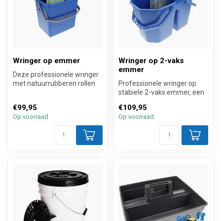
Wringer op emmer
Wringer op 2-vaks
emmer
Deze professionele wringer
met natuurrubberen rollen
Professionele wringer op
die komt incl. 6 liter min...
stabiele 2-vaks emmer, een
handig hulpmiddel voor het
€99,95
€109,95
w...
Op voorraad
Op voorraad