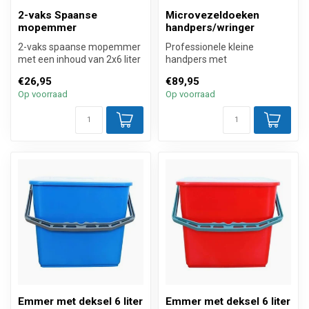
2-vaks Spaanse
Microvezeldoeken
mopemmer
handpers/wringer
2-vaks spaanse mopemmer
Professionele kleine
met een inhoud van 2x6 liter
handpers met
van hoogwaardig kunststof
natuurrubberen rollen (excl.
€26,95
€89,95
...
emmer) voor het p...
Op voorraad
Op voorraad
Emmer met deksel 6 liter
Emmer met deksel 6 liter