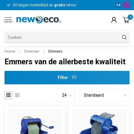
30 dagen bedenktijd en
gratis
retour
Voor bedrij
9.8
0
MENU
Home
/
Diversen
/
Emmers
Emmers van de allerbeste kwaliteit
Filter