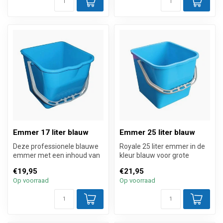
Emmer 17 liter blauw
Emmer 25 liter blauw
Deze professionele blauwe
Royale 25 liter emmer in de
emmer met een inhoud van
kleur blauw voor grote
17 liter is geschikt voor de ...
mopkarren. Het solide
€19,95
€21,95
hengsel...
Op voorraad
Op voorraad