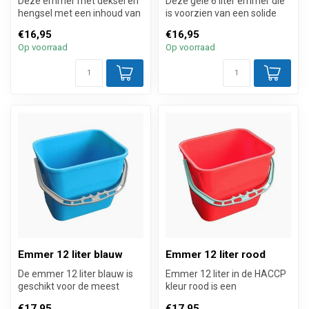
Deze emmer met deksel en
Deze gele 6 liter emmer die
hengsel met een inhoud van
is voorzien van een solide
6 liter groen is geproduceer...
handgreep en schaalverdel...
€16,95
€16,95
Op voorraad
Op voorraad
Emmer 12 liter blauw
Emmer 12 liter rood
De emmer 12 liter blauw is
Emmer 12 liter in de HACCP
geschikt voor de meest
kleur rood is een
gangbare materiaalwagens
kwaliteitsemmer die
€17,95
€17,95