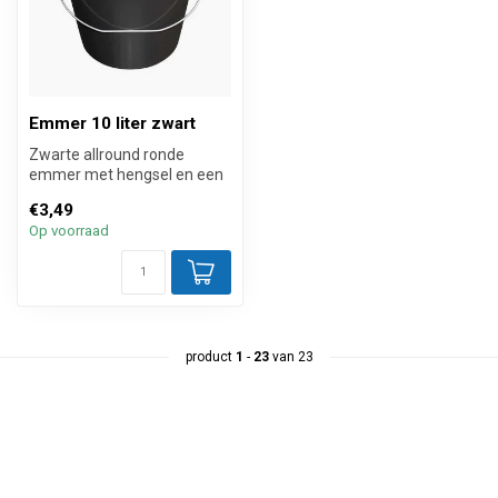
Emmer 10 liter zwart
Zwarte allround ronde
emmer met hengsel en een
inhoud van 10 liter. Voor wie
€3,49
nie...
Op voorraad
product
1
-
23
van 23