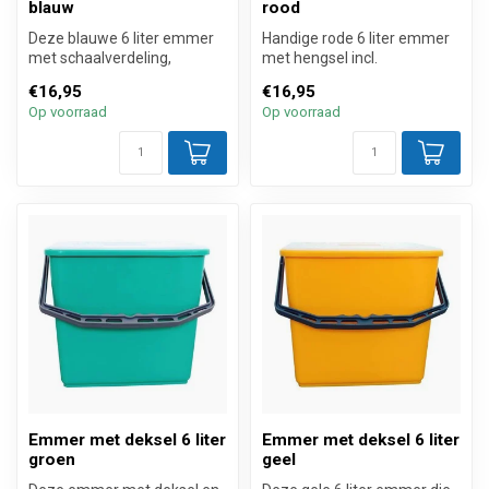
blauw
rood
Deze blauwe 6 liter emmer
Handige rode 6 liter emmer
met schaalverdeling,
met hengsel incl.
hengsel en transparante
transparante deksel die past
€16,95
€16,95
deksel is...
op de ...
Op voorraad
Op voorraad
Emmer met deksel 6 liter
Emmer met deksel 6 liter
groen
geel