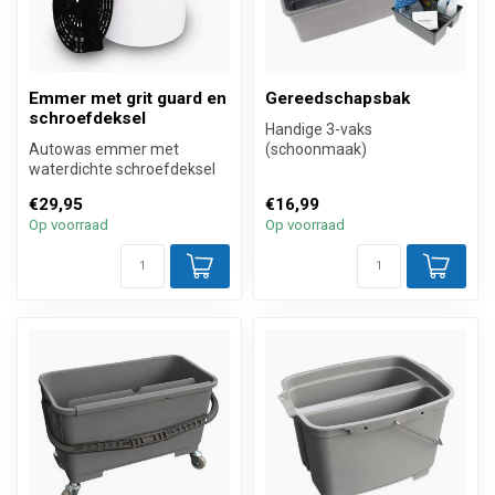
Emmer met grit guard en
Gereedschapsbak
schroefdeksel
Handige 3-vaks
Autowas emmer met
(schoonmaak)
waterdichte schroefdeksel
gereedschapsbak met
waarmee je veilig auto's
stevige handgreep om hem
€29,95
€16,99
wast dankzi...
gemakke...
Op voorraad
Op voorraad