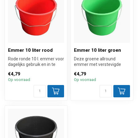
Emmer 10 liter rood
Emmer 10 liter groen
Rode ronde 10 l. emmer voor
Deze groene allround
dagelijks gebruik en in te
emmer met verstevigde
zetten als huishoudemmer
rand, hengsel en
€4,79
€4,79
...
schaalverdeling is g...
Op voorraad
Op voorraad