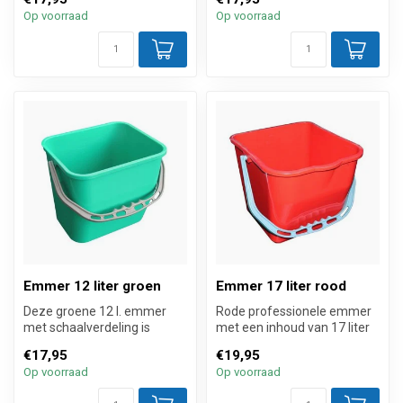
en he...
geschikt is vo...
Op voorraad
Op voorraad
Emmer 12 liter groen
Emmer 17 liter rood
Deze groene 12 l. emmer
Rode professionele emmer
met schaalverdeling is
met een inhoud van 17 liter
geschikt voor de meest
die geschikt is voor de mee...
€17,95
€19,95
voorkomend...
Op voorraad
Op voorraad