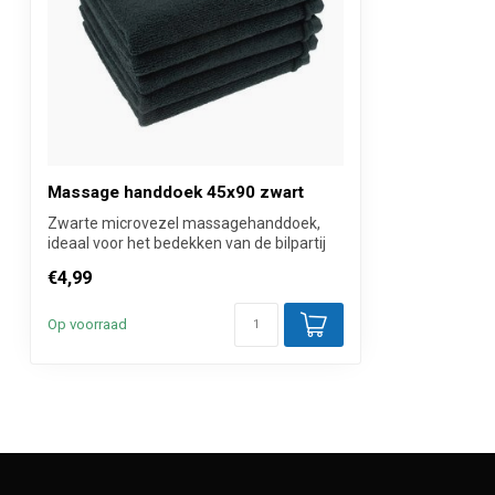
Inhoud
1 Stuk
Verkoopprijs
Per stuk inclus
Massage handdoek 45x90 zwart
Zwarte microvezel massagehanddoek,
ideaal voor het bedekken van de bilpartij
of ...
€4,99
Op voorraad