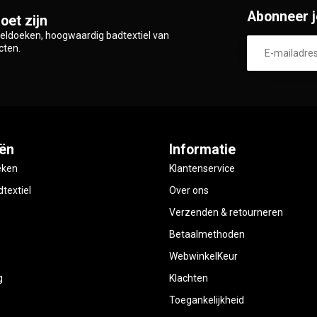
Abonneer j
oet zijn
zeldoeken, hoogwaardig badtextiel van
cten.
ën
Informatie
eken
Klantenservice
textiel
Over ons
Verzenden & retourneren
Betaalmethoden
WebwinkelKeur
g
Klachten
Toegankelijkheid