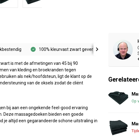
ekbestendig
100% kleurvast zwart geverfd
Vormvast en
wart is met de afmetingen van 45 bij 90
ermen van kleding en broekranden tegen
uiken als nek/hoofdsteun, ligt de klant op de
Gerelateer
dersteuning van de oksels zodat de cliënt
Ma
Op 
n bij aan een ongekende feel-good ervaring
sten. Deze massagedoeken bieden een goede
 je altijd een gegarandeerde schone uitstraling in
Ma
Tijd