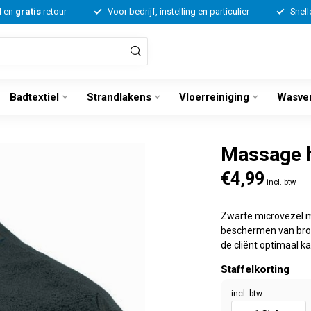
d en
gratis
retour
Voor bedrijf, instelling en particulier
Snell
Badtextiel
Strandlakens
Vloerreiniging
Wasve
Massage 
€4,99
incl. btw
Zwarte microvezel m
beschermen van broe
de cliënt optimaal 
Staffelkorting
incl. btw