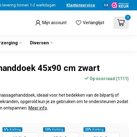
e levering binnen 1-2 werkdagen
Klantenservice
9.8
0
Mijn account
Verlanglijst
rzorging
Diversen
handdoek 45x90 cm zwart
Op voorraad (1111)
assagehanddoek, ideaal voor het bedekken van de bilpartij of
kranden, opgerold kun je ze gebruiken om te ondersteunen zodat
kan ontspannen.
Meer info
.
5%
Korting
10%
Korting
20%
Korting