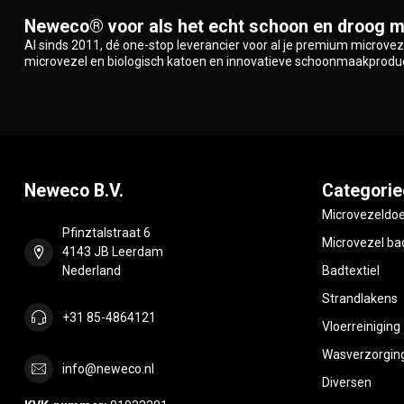
Neweco® voor als het echt schoon en droog m
Al sinds 2011, dé one-stop leverancier voor al je premium microve
microvezel en biologisch katoen en innovatieve schoonmaakprodu
Neweco B.V.
Categorie
Microvezeldo
Pfinztalstraat 6
Microvezel bad
4143 JB Leerdam
Nederland
Badtextiel
Strandlakens
+31 85-4864121
Vloerreiniging
Wasverzorgin
info@neweco.nl
Diversen