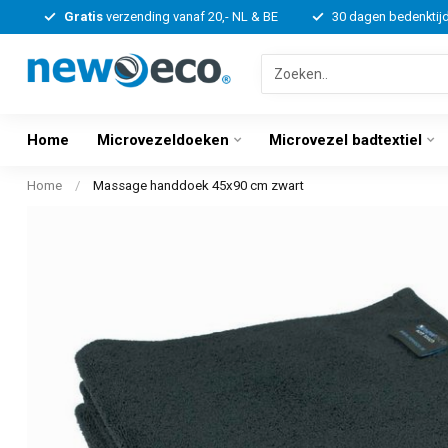
Gratis
verzending vanaf 20,- NL & BE
30 dagen bedenktij
Home
Microvezeldoeken
Microvezel badtextiel
Home
/
Massage handdoek 45x90 cm zwart