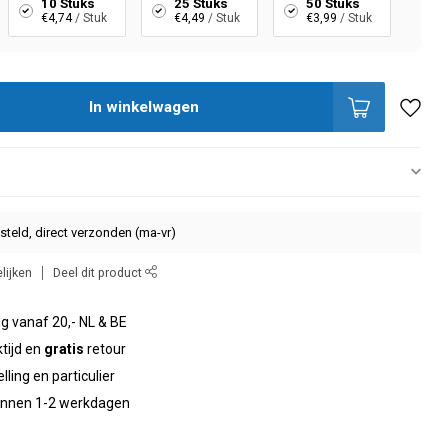
10 Stuks
25 Stuks
50 Stuks
€4,74
/ Stuk
€4,49
/ Stuk
€3,99
/ Stuk
In winkelwagen
steld, direct verzonden (ma-vr)
lijken
Deel dit product
g vanaf 20,- NL & BE
tijd en
gratis
retour
elling en particulier
binnen 1-2 werkdagen