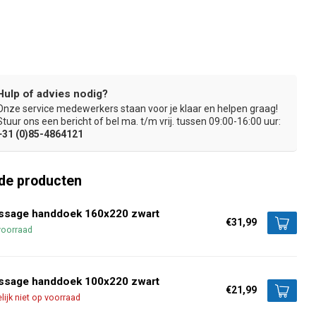
Hulp of advies nodig?
Onze service medewerkers staan voor je klaar en helpen graag!
 blijvend mooi
Ideaal voor gevoelige huid
Hypoallergeen
Stuur ons een bericht of bel ma. t/m vrij. tussen 09:00-16:00 uur:
+31 (0)85-4864121
de producten
ssage handdoek 160x220 zwart
€31,99
voorraad
ssage handdoek 100x220 zwart
€21,99
elijk niet op voorraad