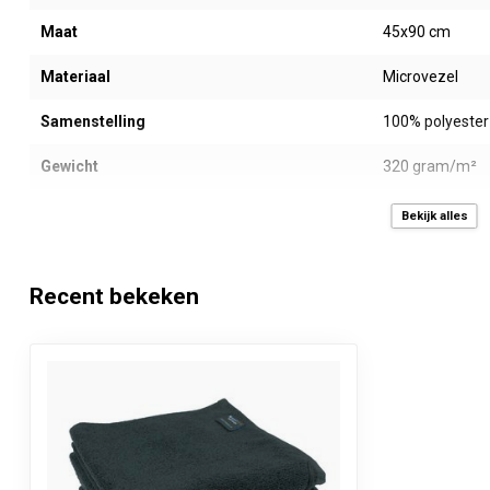
Maat
45x90 cm
Materiaal
Microvezel
Samenstelling
100% polyester
Gewicht
320 gram/m²
Kleur
Zwart
Bekijk alles
Energiebesparend
Ja, tot 50% en
Recent bekeken
Sneldrogend
Ja, minstens 5
Merk
Neweco®
Waslabel
Kenmerken
Kleurvast, vlekb
zacht, blijven