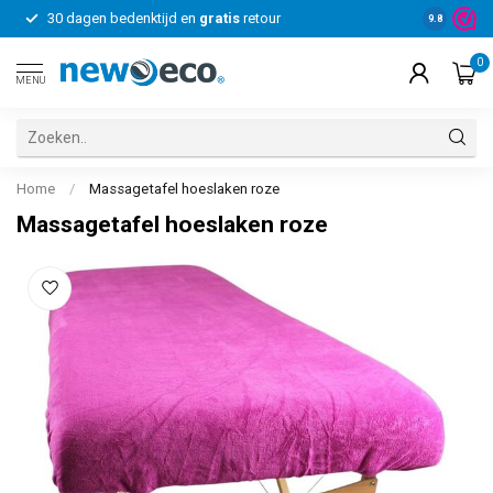
30 dagen bedenktijd en
gratis
retour
Voor bedrij
9.8
0
MENU
Home
/
Massagetafel hoeslaken roze
Massagetafel hoeslaken roze