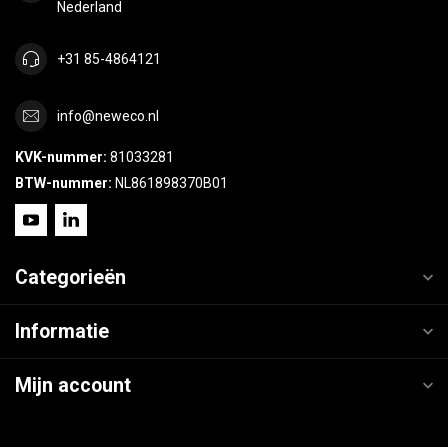
Nederland
+31 85-4864121
info@neweco.nl
KVK-nummer:
81033281
BTW-nummer:
NL861898370B01
Categorieën
Informatie
Mijn account