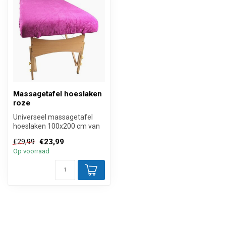
Massagetafel hoeslaken
roze
Universeel massagetafel
hoeslaken 100x200 cm van
vlekbestendige Neweco®
€23,99
€29,99
Soft Tou...
Op voorraad