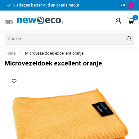
30 dagen bedenktijd en
gratis
retour
Voor bedrij
9.8
0
MENU
Home
/
Microvezeldoek excellent oranje
Microvezeldoek excellent oranje