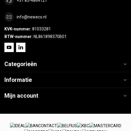
+31 85-4864121
info@neweco.nl
KVK-nummer:
81033281
BTW-nummer:
NL861898370B01
Categorieën
Informatie
Mijn account