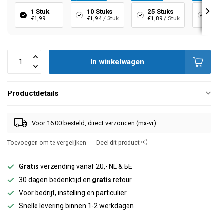
1 Stuk
10 Stuks
25 Stuks
50
€1,99
€1,94
/ Stuk
€1,89
/ Stuk
€1,
In winkelwagen
Productdetails
Voor 16:00 besteld, direct verzonden (ma-vr)
Toevoegen om te vergelijken
Deel dit product
Gratis
verzending vanaf 20,- NL & BE
30 dagen bedenktijd en
gratis
retour
Voor bedrijf, instelling en particulier
Snelle levering binnen 1-2 werkdagen