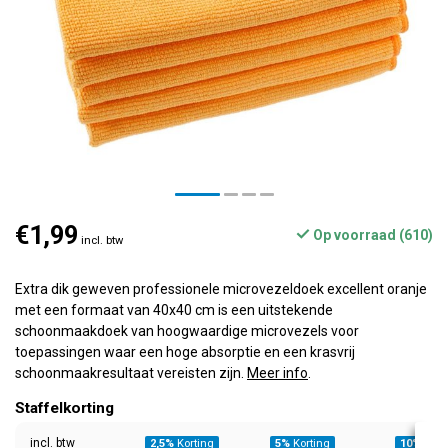
€1,99
Op voorraad (610)
incl. btw
Extra dik geweven professionele microvezeldoek excellent oranje
met een formaat van 40x40 cm is een uitstekende
schoonmaakdoek van hoogwaardige microvezels voor
toepassingen waar een hoge absorptie en een krasvrij
schoonmaakresultaat vereisten zijn.
Meer info
.
Staffelkorting
incl. btw
2,5%
Korting
5%
Korting
10%
Kort