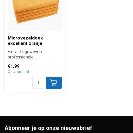
Microvezeldoek
excellent oranje
Extra dik geweven
professionele
microvezeldoek excellent
€1,99
oranje met een formaat ...
Op voorraad
Abonneer je op onze nieuwsbrief