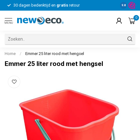
30 dagen bedenktijd en
gratis
retour
Voor bedrij
9.8
0
MENU
Home
/
Emmer 25 liter rood met hengsel
Emmer 25 liter rood met hengsel