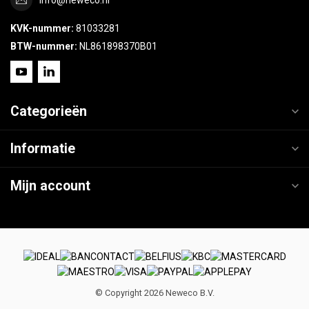
KVK-nummer:
81033281
BTW-nummer:
NL861898370B01
Categorieën
Informatie
Mijn account
© Copyright 2026 Neweco B.V.