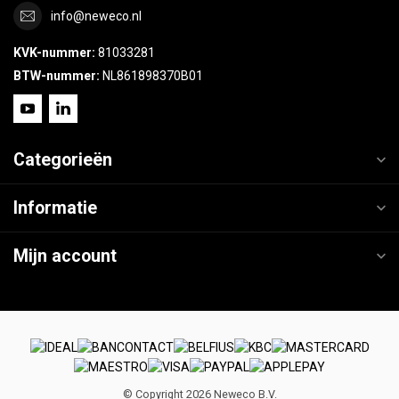
info@neweco.nl
KVK-nummer:
81033281
BTW-nummer:
NL861898370B01
Categorieën
Informatie
Mijn account
© Copyright 2026 Neweco B.V.