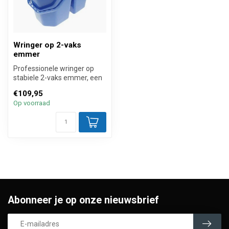
Wringer op 2-vaks
emmer
Professionele wringer op
stabiele 2-vaks emmer, een
handig hulpmiddel voor het
€109,95
w...
Op voorraad
Abonneer je op onze nieuwsbrief