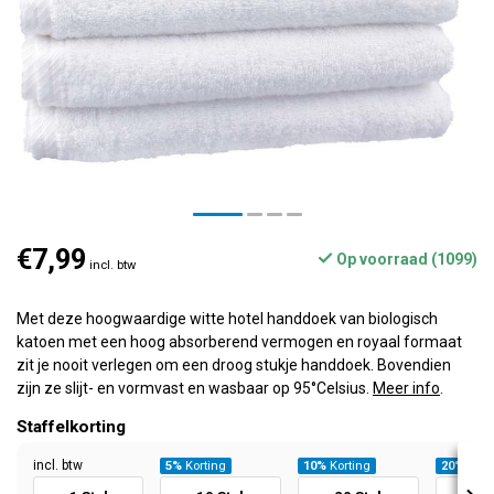
€7,99
Op voorraad (1099)
incl. btw
Met deze hoogwaardige witte hotel handdoek van biologisch
katoen met een hoog absorberend vermogen en royaal formaat
zit je nooit verlegen om een droog stukje handdoek. Bovendien
zijn ze slijt- en vormvast en wasbaar op 95°Celsius.
Meer info
.
Staffelkorting
incl. btw
5%
Korting
10%
Korting
20%
Kort