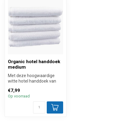
Organic hotel handdoek
medium
Met deze hoogwaardige
witte hotel handdoek van
biologisch katoen met een
€7,99
hoog ab...
Op voorraad