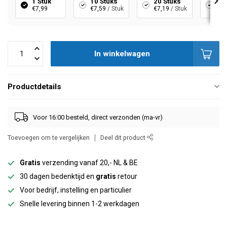
1 Stuk
10 Stuks
20 Stuks
40
€7,99
€7,59
/ Stuk
€7,19
/ Stuk
€6,
In winkelwagen
Productdetails
Voor 16:00 besteld, direct verzonden (ma-vr)
Toevoegen om te vergelijken
Deel dit product
Gratis
verzending vanaf 20,- NL & BE
30 dagen bedenktijd en
gratis
retour
Voor bedrijf, instelling en particulier
Snelle levering binnen 1-2 werkdagen