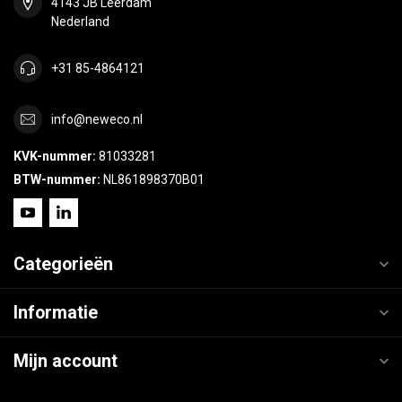
4143 JB Leerdam
Nederland
+31 85-4864121
info@neweco.nl
KVK-nummer:
81033281
BTW-nummer:
NL861898370B01
Categorieën
Informatie
Mijn account