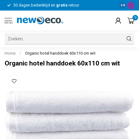
30 dagen bedenktijd en
gratis
retour
Voor bedrij
9.8
0
MENU
Home
/
Organic hotel handdoek 60x110 cm wit
Organic hotel handdoek 60x110 cm wit