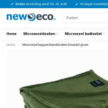
Gratis
verzending vanaf 20,- NL & BE
30 dagen bedenktij
Home
Microvezeldoeken
Microvezel badtextiel
Home
/
Microvezel kappershanddoeken Emerald groen