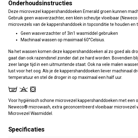
Onderhoudsinstructies
Deze microvezel kappershanddoeken Emerald groen kunnen mach
Gebruik geen wasverzachter, een klein scheutje vloeibaar (Newec
microvezels van de kappershanddoek in topconditie te houden en t
Geen wasverzachter of 3in1 wasmiddel gebruiken
Machinaal wassen op maximaal 60°Celsius.
Na het wassen komen deze kappershanddoeken al zo goed als droog
gaat dan ook razendsnel zonder dat ze hard worden. Bovendien bl
zeer lange tijd in een uitmuntende staat. Ook na vele malen wasse
lust voor het oog. Als je de kappershanddoeken liever machinaal 
temperatuur en stel de droger in op maximaal een half uur.
Voor hygiënisch schone microvezel kappershanddoeken met een o
Neweco® microwash, extra geconcentreerd vloeibaar microvezel wa
Microvezel Wasmiddel.
Specificaties