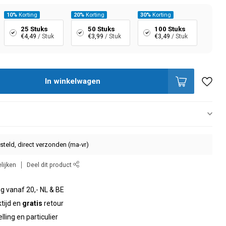
10%
Korting
20%
Korting
30%
Korting
25 Stuks
50 Stuks
100 Stuks
€4,49
/ Stuk
€3,99
/ Stuk
€3,49
/ Stuk
In winkelwagen
steld, direct verzonden (ma-vr)
lijken
Deel dit product
g vanaf 20,- NL & BE
tijd en
gratis
retour
elling en particulier