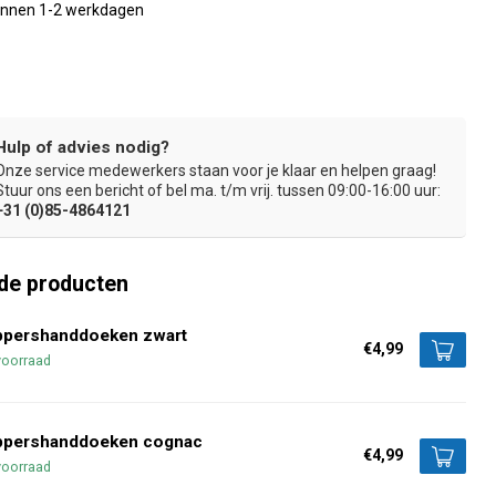
binnen 1-2 werkdagen
Hulp of advies nodig?
Onze service medewerkers staan voor je klaar en helpen graag!
oof, vormvast en krimparm
Ideaal voor gevoelige hoofdhuid
Stuur ons een bericht of bel ma. t/m vrij. tussen 09:00-16:00 uur:
+31 (0)85-4864121
de producten
ppershanddoeken zwart
€4,99
voorraad
ppershanddoeken cognac
€4,99
voorraad