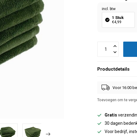
incl. btw
1 Stuk
€4,99
Productdetails
Voor 16:00 be
Toevoegen om te verge
Gratis
verzendin
30 dagen bedenk
Voor bedrijf, inst