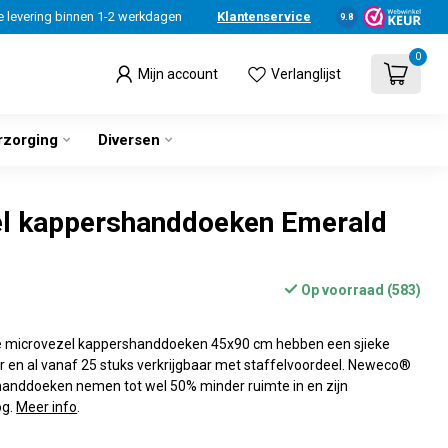
e levering binnen 1-2 werkdagen
Klantenservice
9.8
0
Mijn account
Verlanglijst
rzorging
Diversen
l kappershanddoeken Emerald
Op voorraad (583)
e microvezel kappershanddoeken 45x90 cm hebben een sjieke
r en al vanaf 25 stuks verkrijgbaar met staffelvoordeel. Neweco®
anddoeken nemen tot wel 50% minder ruimte in en zijn
og.
Meer info
.