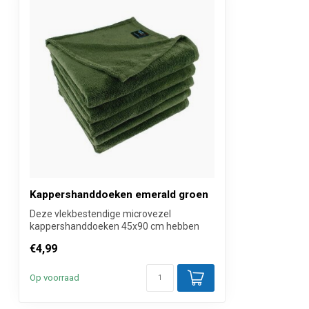
Sneldrogend
Ja, tot 50% ene
Merk
Neweco®
Waslabel
Inhoud
1 Stuk
Verkoopprijs
Per stuk inclus
Kappershanddoeken emerald groen
Deze vlekbestendige microvezel
kappershanddoeken 45x90 cm hebben
een sjieke Emer...
€4,99
Op voorraad