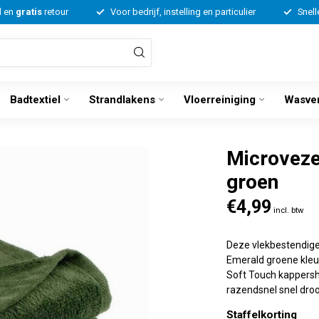
d en
gratis
retour
Voor bedrijf, instelling en particulier
Snell
Badtextiel
Strandlakens
Vloerreiniging
Wasve
Microveze
groen
€4,99
incl. btw
Deze vlekbestendig
Emerald groene kleu
Soft Touch kappersh
razendsnel snel dro
Staffelkorting