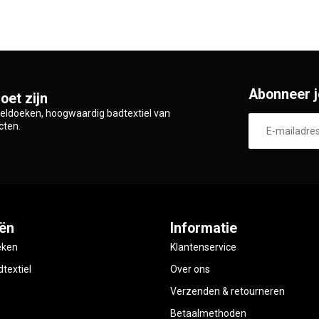
Abonneer j
oet zijn
zeldoeken, hoogwaardig badtextiel van
cten.
ën
Informatie
eken
Klantenservice
textiel
Over ons
Verzenden & retourneren
Betaalmethoden