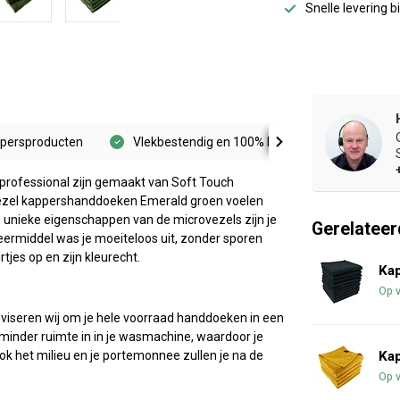
Snelle levering 
ppersproducten
Vlekbestendig en 100% kleurvast
UV pr
rofessional zijn gemaakt van Soft Touch
ovezel kappershanddoeken Emerald groen voelen
de unieke eigenschappen van de microvezels zijn je
Gerelateer
ermiddel was je moeiteloos uit, zonder sporen
jes op en zijn kleurecht.
Ka
Op 
dviseren wij om je hele voorraad handdoeken in een
inder ruimte in in je wasmachine, waardoor je
 het milieu en je portemonnee zullen je na de
Ka
Op 