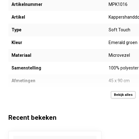
Artikelnummer
MPK1016
Artikel
Kappershandd
Type
Soft Touch
Kleur
Emerald groen
Materiaal
Microvezel
Samenstelling
100% polyester
Afmetingen
45 x 90 cm
Gewicht
320 gram/m²
Bekijk alles
Kenmerken
Blijvend zacht 
Recent bekeken
Kapperschemie bestendig
Kapperschemie
Kleurvast
Ja, en UV best