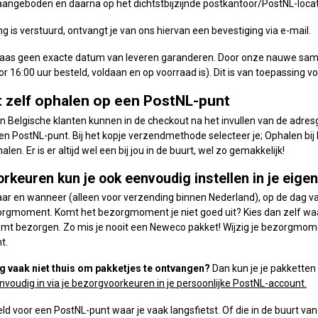
aangeboden en daarna op het dichtstbijzijnde postkantoor/PostNL-loca
ing is verstuurd, ontvangt je van ons hiervan een bevestiging via e-mail.
laas geen exacte datum van leveren garanderen. Door onze nauwe samen
 16:00 uur besteld, voldaan en op voorraad is). Dit is van toepassing v
t zelf ophalen op een PostNL-punt
 Belgische klanten kunnen in de checkout na het invullen van de adres
en PostNL-punt. Bij het kopje verzendmethode selecteer je; Ophalen bij 
alen. Er is er altijd wel een bij jou in de buurt, wel zo gemakkelijk!
rkeuren kun je ook eenvoudig instellen in je eige
ar en wanneer (alleen voor verzending binnen Nederland), op de dag van
rgmoment. Komt het bezorgmoment je niet goed uit? Kies dan zelf waar
 komt bezorgen. Zo mis je nooit een Neweco pakket! Wijzig je bezorgmo
t.
g vaak niet thuis om pakketjes te ontvangen?
Dan kun je je pakketten 
envoudig in via je bezorgvoorkeuren in je persoonlijke PostNL-account.
ld voor een PostNL-punt waar je vaak langsfietst. Of die in de buurt van je