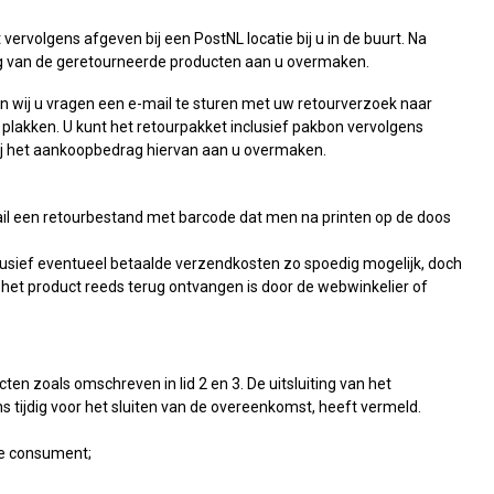
rvolgens afgeven bij een PostNL locatie bij u in de buurt. Na
ag van de geretourneerde producten aan u overmaken.
len wij u vragen een e-mail te sturen met uw retourverzoek naar
 plakken. U kunt het retourpakket inclusief pakbon vervolgens
n wij het aankoopbedrag hiervan aan u overmaken.
mail een retourbestand met barcode dat men na printen op de doos
lusief eventueel betaalde verzendkosten zo spoedig mogelijk, doch
t het product reeds terug ontvangen is door de webwinkelier of
n zoals omschreven in lid 2 en 3. De uitsluiting van het
ns tijdig voor het sluiten van de overeenkomst, heeft vermeld.
de consument;