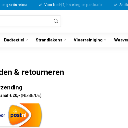
d en
gratis
retour
Voor bedrijf, instelling en particulier
Snell
Badtextiel
Strandlakens
Vloerreiniging
Wasve
den & retourneren
rzending
anaf € 20,-
(NL/BE/DE).