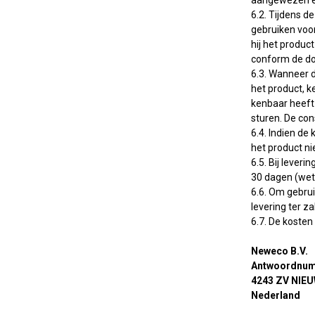
aangewezen e
6.2. Tijdens d
gebruiken voor
hij het produc
conform de doo
6.3. Wanneer d
het product, 
kenbaar heeft 
sturen. De con
6.4. Indien de
het product ni
6.5. Bij leve
30 dagen (wet
6.6. Om gebrui
levering ter za
6.7. De kosten
Neweco B.V.
Antwoordnum
4243 ZV NIE
Nederland