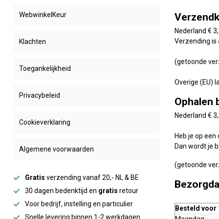
WebwinkelKeur
Verzend
Nederland € 3,
Verzending is 
Klachten
(getoonde verz
Toegankelijkheid
Overige (EU) l
Privacybeleid
Ophalen 
Nederland € 3,
Cookieverklaring
Heb je op een
Dan wordt je 
Algemene voorwaarden
(getoonde verz
Gratis
verzending vanaf 20,- NL & BE
Bezorgda
30 dagen bedenktijd en
gratis
retour
Voor bedrijf, instelling en particulier
Besteld voor 
Snelle levering binnen 1-2 werkdagen
Maandag