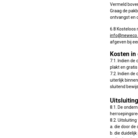
Vermeld boven
Graag de pakbo
ontvangst en 
6.8 Kosteloos 
info@neweco.
afgeven bij ee
Kosten in
7.1. Indien de
plakt en grati
7.2. Indien de
uiterlijk binn
sluitend bewi
Uitsluiti
8.1. De ondern
herroepingsrec
8.2. Uitsluiti
a. die door de
b. die duidelijk