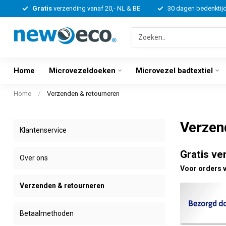
Gratis
verzending vanaf 20,- NL & BE
30 dagen bedenktij
Home
Microvezeldoeken
Microvezel badtextiel
Home
/
Verzenden & retourneren
Verzen
Klantenservice
Gratis ve
Over ons
Voor orders v
Verzenden & retourneren
Betaalmethoden