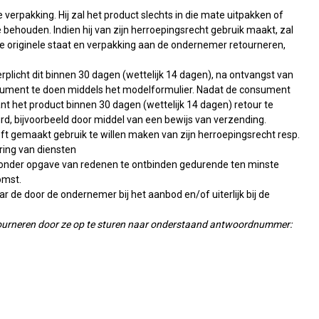
erpakking. Hij zal het product slechts in die mate uitpakken of
 behouden. Indien hij van zijn herroepingsrecht gebruik maakt, zal
n de originele staat en verpakking aan de ondernemer retourneren,
plicht dit binnen 30 dagen (wettelijk 14 dagen), na ontvangst van
sument te doen middels het modelformulier. Nadat de consument
nt het product binnen 30 dagen (wettelijk 14 dagen) retour te
rd, bijvoorbeeld door middel van een bewijs van verzending.
eeft gemaakt gebruik te willen maken van zijn herroepingsrecht resp.
ring van diensten
 zonder opgave van redenen te ontbinden gedurende ten minste
omst.
r de door de ondernemer bij het aanbod en/of uiterlijk bij de
retourneren door ze op te sturen naar onderstaand antwoordnummer: