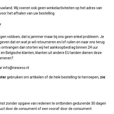
ieuwland. Wij voeren ook geen winkelactiviteiten op het adres van
oor het afhalen van uw bestelling.
r
gen voldoen, dat is jammer maar bij ons geen enkel probleem. Je
even dat en wat je wil retourneren en/of ruilen en naar ons terug
en ontvangen dan storten wij het aankoopbedrag binnen 24 uur
e en Belgische klanten, klanten uit andere EU landen dienen deze
ourneren?
ar
info@neweco.nl
oter
gebruiken om artikelen of de hele bestelling te herroepen,
zie
:
omst zonder opgave van redenen te ontbinden gedurende 30 dagen
oduct door de consument of een vooraf door de consument