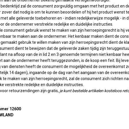
n aan de ondernemer bekend gemaakte vertegenwoordiger.
e bedenktijd zal de consument zorgvuldig omgaan met het product en de v
 zover dat nodig is om te kunnen beoordelen of hij het product wenst te
t met alle geleverde toebehoren en - indien redelijkerwijze mogelijk - i
r de ondernemer verstrekte redelijke en duidelijke instructies.
e consument gebruik wenst te maken van zijn herroepingsrecht is hij ver
kenbaar te maken aan de ondernemer. Het kenbaar maken dient de con
gemaakt gebruik te willen maken van zijn herroepingsrecht dient de kla
sument dient te bewijzen dat de geleverde zaken tijdig zijn teruggestuu
 klant na afloop van de in lid 2 en 3 genoemde termijnen niet kenbaar h
et aan de ondernemer heeft teruggezonden, is de koop een feit. Bij leve
ring van diensten heeft de consument de mogelijkheid de overeenkomst
telijk 14 dagen), ingaande op de dag van het aangaan van de overeenk
k te maken van zijn herroepingsrecht, zal de consument zich richten naa
ke verstrekte redelijke en duidelijke instructies.
 voor retourzendingen zijn gratis,
je kunt bestelde artikelen kosteloos 
mer 12600
UWLAND