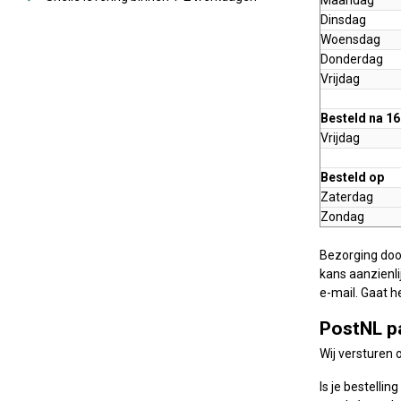
Dinsdag
Woensdag
Donderdag
Vrijdag
Besteld na 16
Vrijdag
Besteld op
Zaterdag
Zondag
Bezorging door
kans aanzienli
e-mail. Gaat h
PostNL p
Wij versturen 
Is je bestelli