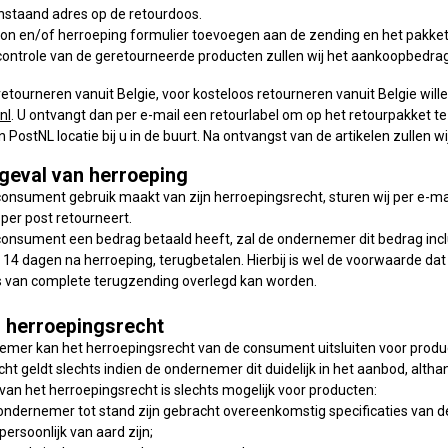
staand adres op de retourdoos.
n en/of herroeping formulier toevoegen aan de zending en het pakket ve
controle van de geretourneerde producten zullen wij het aankoopbedr
retourneren vanuit Belgie, voor kosteloos retourneren vanuit Belgie wil
nl
. U ontvangt dan per e-mail een retourlabel om op het retourpakket te
n PostNL locatie bij u in de buurt. Na ontvangst van de artikelen zulle
 geval van herroeping
 consument gebruik maakt van zijn herroepingsrecht, sturen wij per e-
s per post retourneert.
 consument een bedrag betaald heeft, zal de ondernemer dit bedrag inc
en 14 dagen na herroeping, terugbetalen. Hierbij is wel de voorwaarde da
js van complete terugzending overlegd kan worden.
ng herroepingsrecht
emer kan het herroepingsrecht van de consument uitsluiten voor producte
ht geldt slechts indien de ondernemer dit duidelijk in het aanbod, altha
ng van het herroepingsrecht is slechts mogelijk voor producten:
 ondernemer tot stand zijn gebracht overeenkomstig specificaties van 
 persoonlijk van aard zijn;