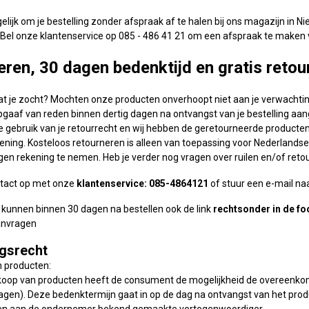
gelijk om je bestelling zonder afspraak af te halen bij ons magazijn in N
Bel onze klantenservice op 085 - 486 41 21 om een afspraak te maken v
ren, 30 dagen bedenktijd en gratis retou
at je zocht? Mochten onze producten onverhoopt niet aan je verwachtin
gaaf van reden binnen dertig dagen na ontvangst van je bestelling aang
je gebruik van je retourrecht en wij hebben de geretourneerde product
kening. Kosteloos retourneren is alleen van toepassing voor Nederlands
gen rekening te nemen. Heb je verder nog vragen over ruilen en/of ret
tact op met onze
klantenservice: 085-4864121
of stuur een e-mail na
n kunnen binnen 30 dagen na bestellen ook de link
rechtsonder in de fo
anvragen
gsrecht
an producten:
ankoop van producten heeft de consument de mogelijkheid de overeenk
 dagen). Deze bedenktermijn gaat in op de dag na ontvangst van het pr