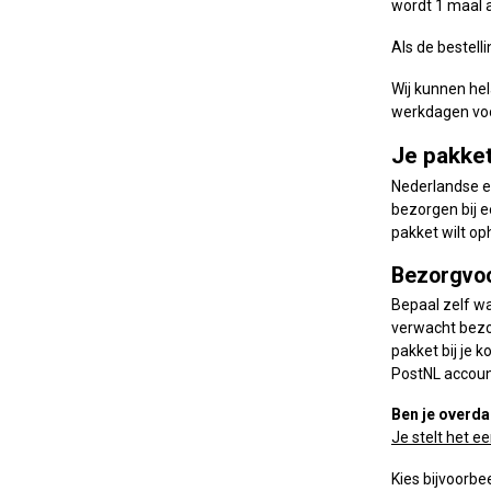
wordt 1 maal 
Als de bestell
Wij kunnen he
werkdagen voor
Je pakke
Nederlandse en
bezorgen bij e
pakket wilt oph
Bezorgvoo
Bepaal zelf wa
verwacht bezo
pakket bij je
PostNL accoun
Ben je overda
Je stelt het e
Kies bijvoorbee