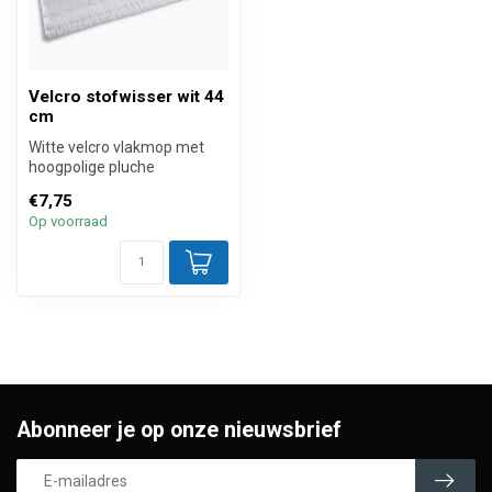
Velcro stofwisser wit 44
cm
Witte velcro vlakmop met
hoogpolige pluche
microvezel en daarmee
€7,75
ideaal voor het...
Op voorraad
Abonneer je op onze nieuwsbrief