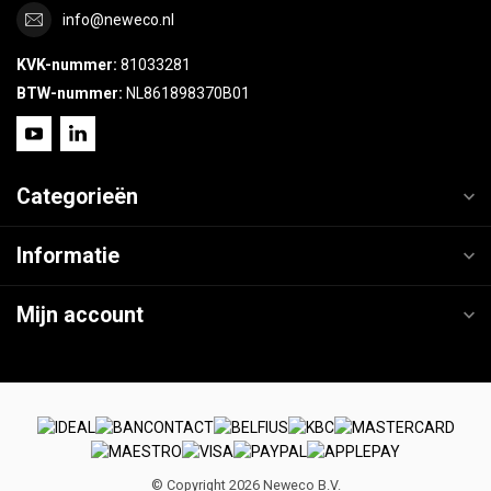
info@neweco.nl
KVK-nummer:
81033281
BTW-nummer:
NL861898370B01
Categorieën
Informatie
Mijn account
© Copyright 2026 Neweco B.V.