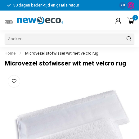
30 dagen bedenktijd en
gratis
retour
Voor bedrij
9.8
0
MENU
Home
/
Microvezel stofwisser wit met velcro rug
Microvezel stofwisser wit met velcro rug