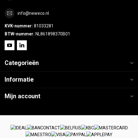
info@neweco.nl
KVK-nummer:
81033281
BTW-nummer:
NL861898370B01
Categorieën
Informatie
Mijn account