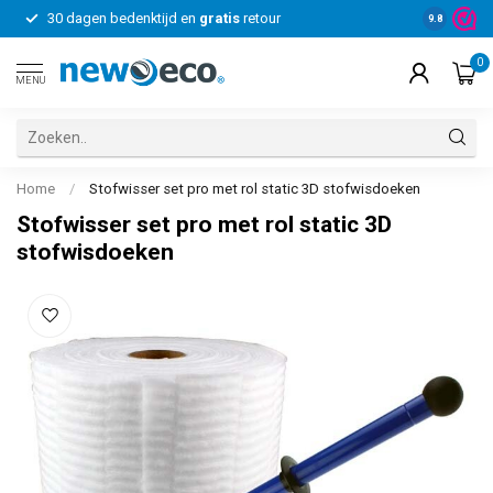
30 dagen bedenktijd en
gratis
retour
Voor bedrij
9.8
0
MENU
Home
/
Stofwisser set pro met rol static 3D stofwisdoeken
Stofwisser set pro met rol static 3D
stofwisdoeken