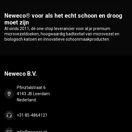
Neweco® voor als het echt schoon en droog
moet zijn
Al sinds 2011, dé one-stop leverancier voor al je premium
microvezeldoeken, hoogwaardig badtextiel van microvezel en
biologisch katoen en innovatieve schoonmaakproducten.
Neweco B.V.
Pfinztalstraat 6
4143 JB Leerdam
Nederland
+31 85-4864121
info@neweco.nl