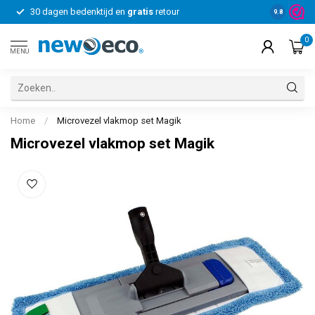
30 dagen bedenktijd en
gratis
retour
Voor bedrij
9.8
0
MENU
Home
/
Microvezel vlakmop set Magik
Microvezel vlakmop set Magik