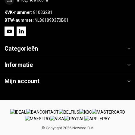
KVK-nummer:
81033281
BTW-nummer:
NL861898370B01
Categorieën
Informatie
Mijn account
© Copyright 2026 Neweco B.V.