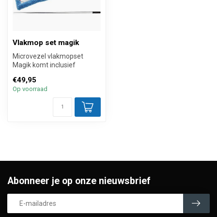
Vlakmop set magik
Microvezel vlakmopset
Magik komt inclusief
klapmophouder met
€49,95
magneetsluiting, bi...
Op voorraad
Abonneer je op onze nieuwsbrief