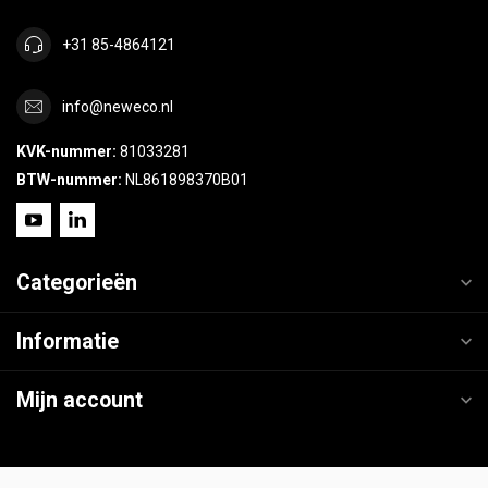
+31 85-4864121
info@neweco.nl
KVK-nummer:
81033281
BTW-nummer:
NL861898370B01
Categorieën
Informatie
Mijn account