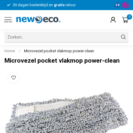
30 dagen bedenktijd en
gratis
retour
Voor bedrij
9.8
0
MENU
Home
/
Microvezel pocket vlakmop power-clean
Microvezel pocket vlakmop power-clean