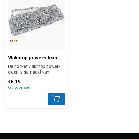
Vlakmop power-clean
De pocket vlakmop power-
clean is gemaakt van
microvezel garens uit
€8,19
filamenten va...
Op voorraad