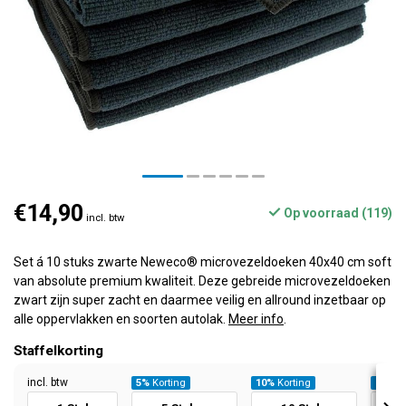
€14,90
Op voorraad (119)
incl. btw
Set á 10 stuks zwarte Neweco® microvezeldoeken 40x40 cm soft
van absolute premium kwaliteit. Deze gebreide microvezeldoeken
zwart zijn super zacht en daarmee veilig en allround inzetbaar op
alle oppervlakken en soorten autolak.
Meer info
.
Staffelkorting
incl. btw
5%
Korting
10%
Korting
20%
Ko