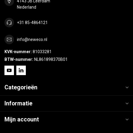
4143 JB Leerdam
Nederland
+31 85-4864121
info@neweco.nl
KVK-nummer:
81033281
BTW-nummer:
NL861898370B01
Categorieën
Informatie
Mijn account