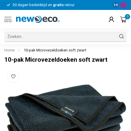
30 dagen bedenktijd en
gratis
retour
Voor bedrij
9.8
0
MENU
Home
/
10-pak Microvezeldoeken soft zwart
10-pak Microvezeldoeken soft zwart