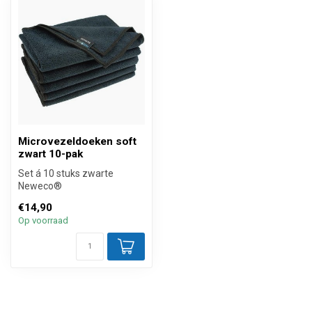
Microvezeldoeken soft
zwart 10-pak
Set á 10 stuks zwarte
Neweco®
microvezeldoeken 40x40 cm
€14,90
soft van absolute premiu...
Op voorraad