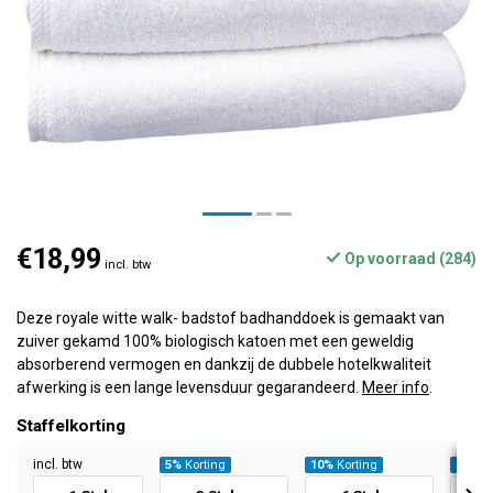
€18,99
Op voorraad (284)
incl. btw
Deze royale witte walk- badstof badhanddoek is gemaakt van
zuiver gekamd 100% biologisch katoen met een geweldig
absorberend vermogen en dankzij de dubbele hotelkwaliteit
afwerking is een lange levensduur gegarandeerd.
Meer info
.
Staffelkorting
incl. btw
5%
Korting
10%
Korting
20%
Ko