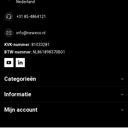
Nederland
+31 85-4864121
info@neweco.nl
KVK-nummer:
81033281
BTW-nummer:
NL861898370B01
Categorieën
Informatie
Mijn account