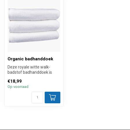
Organic badhanddoek
Deze royale witte walk-
badstof badhanddoek is
gemaakt van zuiver gekamd
€18,99
100% b...
Op voorraad