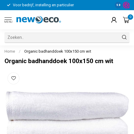
Voor bedrijf, instelling en particulier
Snelle lev
9.8
0
MENU
Home
/
Organic badhanddoek 100x150 cm wit
Organic badhanddoek 100x150 cm wit