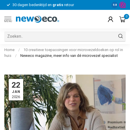
30 dagen bedenktijd en
gratis
retour
Voor bedrij
9.8
0
MENU
Home
/
10 creatieve toepassingen voor microvezeldoeken op rol in
huis
/
Neweco magazine, meer info van dé microvezel specialist
22
JAN
2026