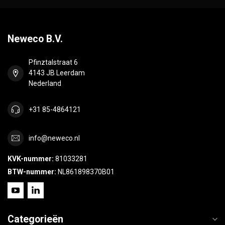
Neweco B.V.
Pfinztalstraat 6
4143 JB Leerdam
Nederland
+31 85-4864121
info@neweco.nl
KVK-nummer:
81033281
BTW-nummer:
NL861898370B01
Categorieën