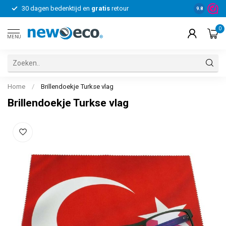
30 dagen bedenktijd en
gratis
retour
Voor bedrij
9.8
0
MENU
Home
/
Brillendoekje Turkse vlag
Brillendoekje Turkse vlag