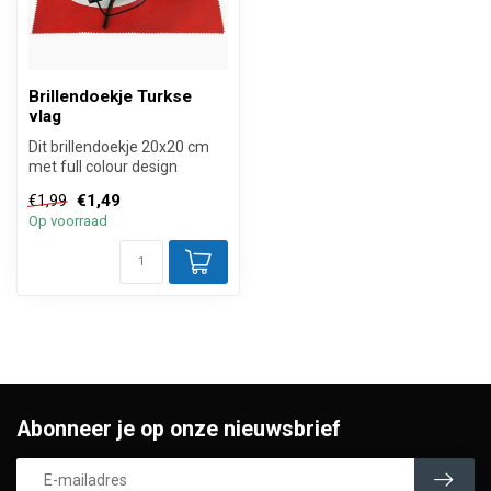
Brillendoekje Turkse
vlag
Dit brillendoekje 20x20 cm
met full colour design
bedrukking van de Turkse
€1,49
€1,99
vlag ...
Op voorraad
Abonneer je op onze nieuwsbrief