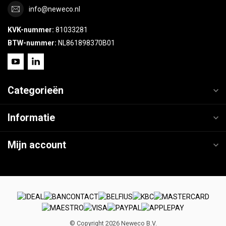
info@neweco.nl
KVK-nummer:
81033281
BTW-nummer:
NL861898370B01
Categorieën
Informatie
Mijn account
© Copyright 2026 Neweco B.V.