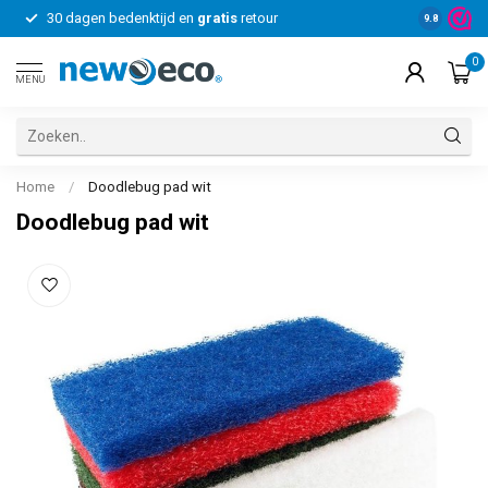
30 dagen bedenktijd en
gratis
retour
Voor bedrij
9.8
0
MENU
Home
/
Doodlebug pad wit
Doodlebug pad wit