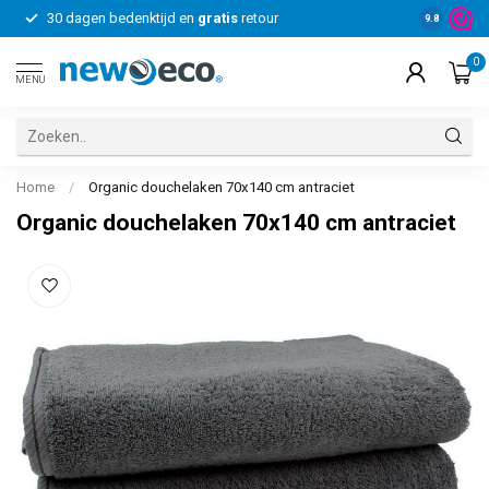
30 dagen bedenktijd en
gratis
retour
Voor bedrij
9.8
0
MENU
Home
/
Organic douchelaken 70x140 cm antraciet
Organic douchelaken 70x140 cm antraciet