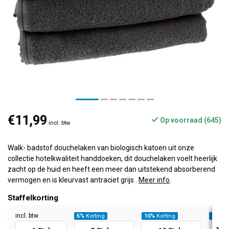
€11,99
Op voorraad (645)
incl. btw
Walk- badstof douchelaken van biologisch katoen uit onze
collectie hotelkwaliteit handdoeken, dit douchelaken voelt heerlijk
zacht op de huid en heeft een meer dan uitstekend absorberend
vermogen en is kleurvast antraciet grijs .
Meer info
.
Staffelkorting
incl. btw
5%
Korting
10%
Korting
20%
Ko