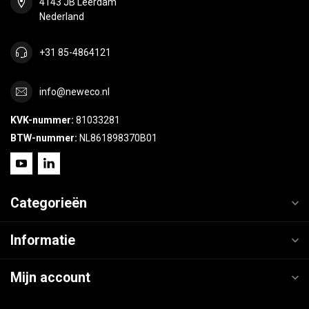
4143 JB Leerdam
Nederland
+31 85-4864121
info@neweco.nl
KVK-nummer:
81033281
BTW-nummer:
NL861898370B01
Categorieën
Informatie
Mijn account