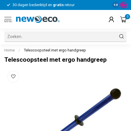
30 dagen bedenktijd en
gratis
retour
Voor bedrij
9.8
0
MENU
Home
/
Telescoopsteel met ergo handgreep
Telescoopsteel met ergo handgreep