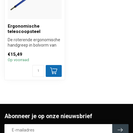
Ergonomische
telescoopsteel
De roterende ergonomische
handgreep in bolvorm van
deze telescoopsteel zorgt
€15,49
dat...
Op voorraad
Abonneer je op onze nieuwsbrief