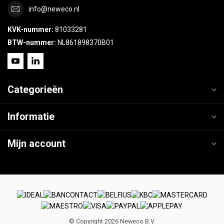
info@neweco.nl
KVK-nummer:
81033281
BTW-nummer:
NL861898370B01
Categorieën
Informatie
Mijn account
© Copyright 2026 Neweco B.V.