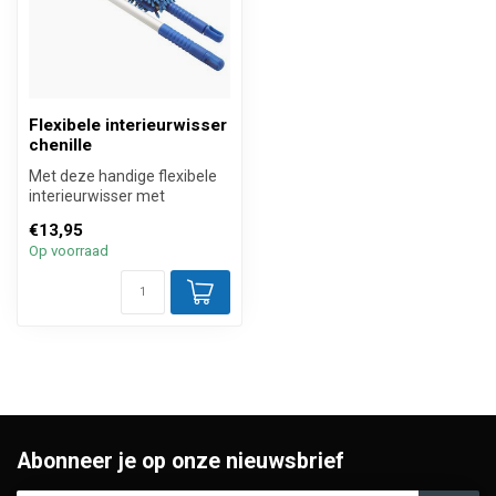
Flexibele interieurwisser
chenille
Met deze handige flexibele
interieurwisser met
stofhoes die is voorzien van
€13,95
lang...
Op voorraad
Abonneer je op onze nieuwsbrief