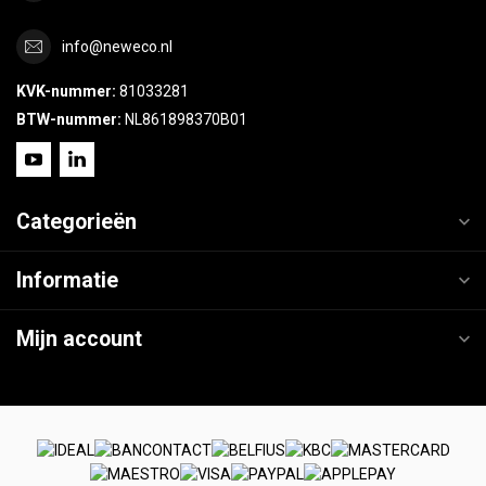
info@neweco.nl
KVK-nummer:
81033281
BTW-nummer:
NL861898370B01
Categorieën
Informatie
Mijn account