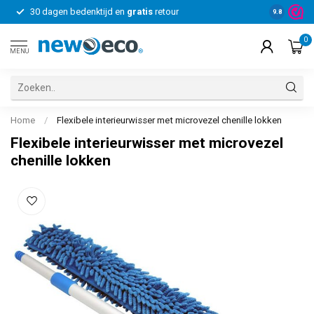
30 dagen bedenktijd en
gratis
retour
Voor bedrij
9.8
0
MENU
Home
/
Flexibele interieurwisser met microvezel chenille lokken
Flexibele interieurwisser met microvezel
chenille lokken