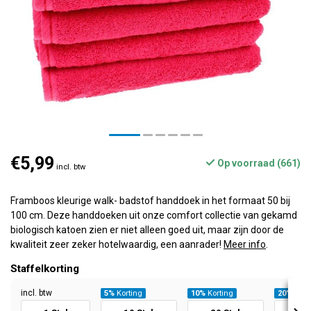
€5,99
Op voorraad (661)
incl. btw
Framboos kleurige walk- badstof handdoek in het formaat 50 bij
100 cm. Deze handdoeken uit onze comfort collectie van gekamd
biologisch katoen zien er niet alleen goed uit, maar zijn door de
kwaliteit zeer zeker hotelwaardig, een aanrader!
Meer info
.
Staffelkorting
incl. btw
5%
Korting
10%
Korting
20%
Kort