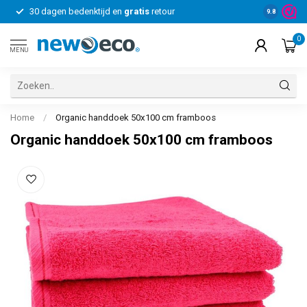
30 dagen bedenktijd en
gratis
retour
Voor bedrij
9.8
0
MENU
Home
/
Organic handdoek 50x100 cm framboos
Organic handdoek 50x100 cm framboos