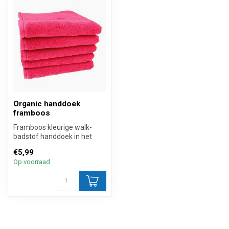
Organic handdoek
framboos
Framboos kleurige walk-
badstof handdoek in het
formaat 50 bij 100 cm. Deze
€5,99
hand...
Op voorraad