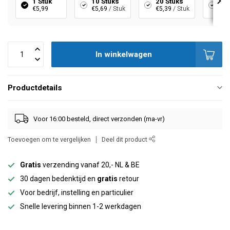
1 Stuk
10 Stuks
20 Stuks
40
€5,99
€5,69
/ Stuk
€5,39
/ Stuk
€4,
In winkelwagen
Productdetails
Voor 16:00 besteld, direct verzonden (ma-vr)
Toevoegen om te vergelijken
Deel dit product
Gratis
verzending vanaf 20,- NL & BE
30 dagen bedenktijd en
gratis
retour
Voor bedrijf, instelling en particulier
Snelle levering binnen 1-2 werkdagen