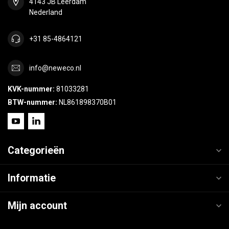
4143 JB Leerdam
Nederland
+31 85-4864121
info@neweco.nl
KVK-nummer:
81033281
BTW-nummer:
NL861898370B01
Categorieën
Informatie
Mijn account