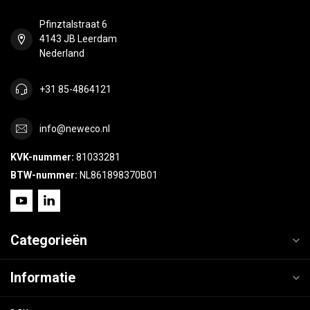
Pfinztalstraat 6
4143 JB Leerdam
Nederland
+31 85-4864121
info@neweco.nl
KVK-nummer:
81033281
BTW-nummer:
NL861898370B01
Categorieën
Informatie