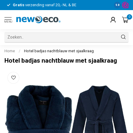
Gratis
verzending vanaf 20,- NL & BE
30 dagen 
9.8
0
MENU
Home
/
Hotel badjas nachtblauw met sjaalkraag
Hotel badjas nachtblauw met sjaalkraag