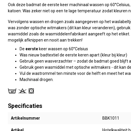
Ook deze badmat de eerste keer machinaal wassen op 60°Celsius, z
katoen. Was zeker niet op een te lage temperatuur zodat kleuren n
Vervolgens wassen en drogen zoals aangegeven op het waslabeltje
was zonder optische witmakers (dit kan kleur veranderen), gebrui
wasmiddel zoals de wasmiddelenfabrikant aangeeft op het etiket. E
mogelijk afknippen en nooit aan trekken!
De
eerste
keer wassen op 60°Celsius
Was nieuw badtextiel de eerste keren apart (kleur bij kleur)
Gebruik geen wasverzachter – zodat de badmat goed blijft 
Gebruik geen wasmiddel met optische witmakers - dit kan d
Vul de wastrommel ten minste voor de helft en meet het wa
Machinaal drogen.
Specificaties
Artikelnummer
BBK1011
Artikel
Hotelkwaliteit