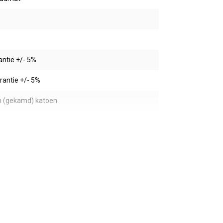
antie +/- 5%
erantie +/- 5%
h (gekamd) katoen
rfd
ng
bel gestikte zoomranden
bel