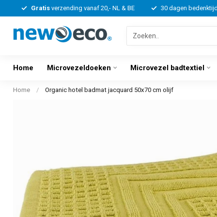
Gratis
verzending vanaf 20,- NL & BE
30 dagen bedenktij
Home
Microvezeldoeken
Microvezel badtextiel
Home
/
Organic hotel badmat jacquard 50x70 cm olijf