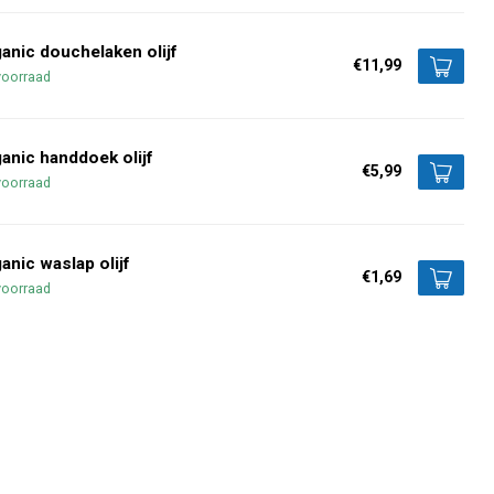
anic douchelaken olijf
€11,99
voorraad
anic handdoek olijf
€5,99
voorraad
anic waslap olijf
€1,69
voorraad