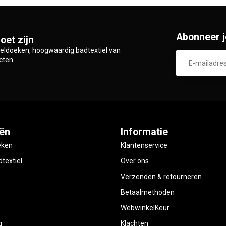
Abonneer j
oet zijn
zeldoeken, hoogwaardig badtextiel van
cten.
ën
Informatie
eken
Klantenservice
textiel
Over ons
Verzenden & retourneren
Betaalmethoden
WebwinkelKeur
g
Klachten