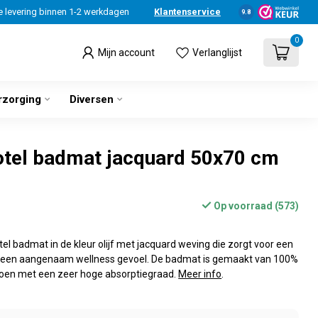
e levering binnen 1-2 werkdagen
Klantenservice
9.8
0
Mijn account
Verlanglijst
rzorging
Diversen
otel badmat jacquard 50x70 cm
Op voorraad (573)
l badmat in de kleur olijf met jacquard weving die zorgt voor een
en een aangenaam wellness gevoel. De badmat is gemaakt van 100%
atoen met een zeer hoge absorptiegraad.
Meer info
.