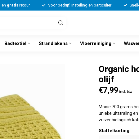
d en
gratis
retour
Voor bedrijf, instelling en particulier
Snell
Badtextiel
Strandlakens
Vloerreiniging
Wasve
Organic h
olijf
€7,99
incl. btw
Mooie 700 grams hote
unieke uitstraling 
zuiver biologisch k
Staffelkorting