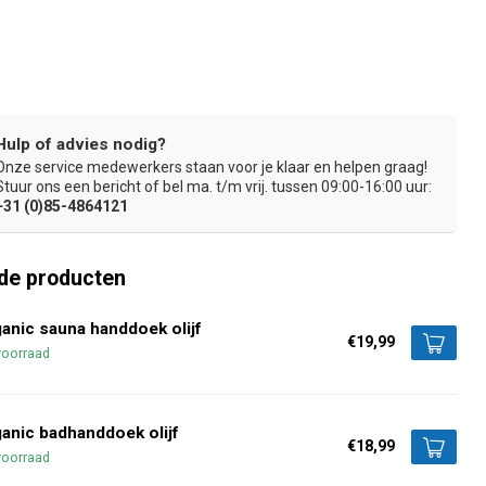
Hulp of advies nodig?
Onze service medewerkers staan voor je klaar en helpen graag!
end absorberend vermogen
Slijtvast met dubbel gestikte zome
Stuur ons een bericht of bel ma. t/m vrij. tussen 09:00-16:00 uur:
+31 (0)85-4864121
de producten
anic sauna handdoek olijf
€19,99
voorraad
anic badhanddoek olijf
€18,99
voorraad