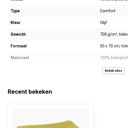
Type
Comfort
Kleur
Olijf
Gewicht
700 g/m², toler
Formaat
50 x 70 cm, tol
Materiaal
100% biologisc
Verftechniek
Kleurvast geve
Bekijk alles
Design
Jacquard wevi
Recent bekeken
Afwerking
Slijtvaste dub
Ophanglus
Waslabel
Ja, Neweco® la
Inhoud verpakking
1 stuk