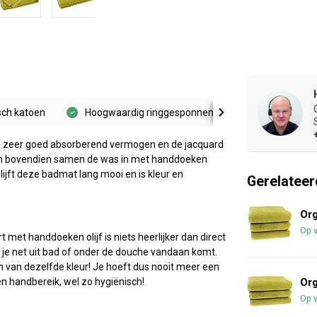
sch katoen
Hoogwaardig ringgesponnen garen
Uitstek
en zeer goed absorberend vermogen en de jacquard
an bovendien samen de was in met handdoeken
blijft deze badmat lang mooi en is kleur en
Gerelateer
Org
Op 
 met handdoeken olijf is niets heerlijker dan direct
je net uit bad of onder de douche vandaan komt.
an dezelfde kleur! Je hoeft dus nooit meer een
n handbereik, wel zo hygiënisch!
Org
Op 