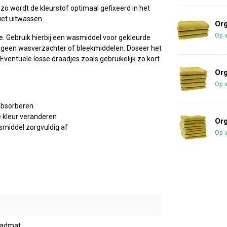
o wordt de kleurstof optimaal gefixeerd in het
iet uitwassen.
Org
Op 
. Gebruik hierbij een wasmiddel voor gekleurde
k geen wasverzachter of bleekmiddelen. Doseer het
ventuele losse draadjes zoals gebruikelijk zo kort
Org
Op 
absorberen
e kleur veranderen
Org
smiddel zorgvuldig af
Op 
 badmat