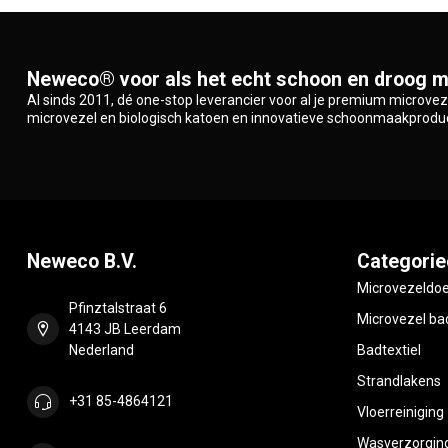
Neweco® voor als het echt schoon en droog m
Al sinds 2011, dé one-stop leverancier voor al je premium microve
microvezel en biologisch katoen en innovatieve schoonmaakprodu
Neweco B.V.
Categorie
Microvezeldo
Pfinztalstraat 6
Microvezel bad
4143 JB Leerdam
Nederland
Badtextiel
Strandlakens
+31 85-4864121
Vloerreiniging
Wasverzorgin