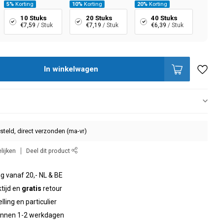
5%
Korting
10%
Korting
20%
Korting
10 Stuks
20 Stuks
40 Stuks
€7,59
/ Stuk
€7,19
/ Stuk
€6,39
/ Stuk
In winkelwagen
steld, direct verzonden (ma-vr)
lijken
Deel dit product
g vanaf 20,- NL & BE
tijd en
gratis
retour
elling en particulier
binnen 1-2 werkdagen