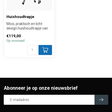
Huishoudtrapje
Mooi, praktisch en licht
design huishoudtrapje van
aluminium dat is voorzien
€119,00
van...
Op voorraad
Abonneer je op onze nieuwsbrief