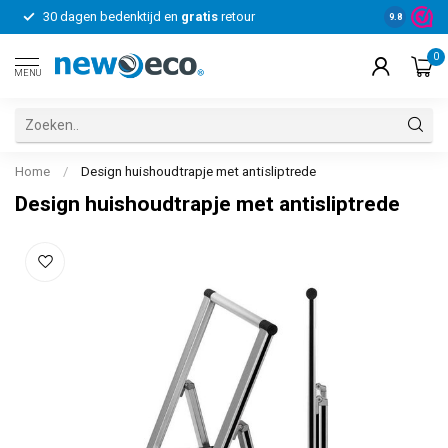
30 dagen bedenktijd en
gratis
retour
Voor bedrij
9.8
0
MENU
Home
/
Design huishoudtrapje met antisliptrede
Design huishoudtrapje met antisliptrede