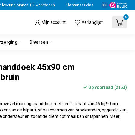
e levering binnen 1-2 werkdagen
Klantenservice
9.8
0
Mijn account
Verlanglijst
rzorging
Diversen
handdoek 45x90 cm
bruin
Op voorraad (2153)
crovezel massagehanddoek met een formaat van 45 bij 90 cm.
kken van de bilpartij of beschermen van broekranden, opgerold kun
te ondersteunen zodat de cliënt optimaal kan ontspannen.
Meer