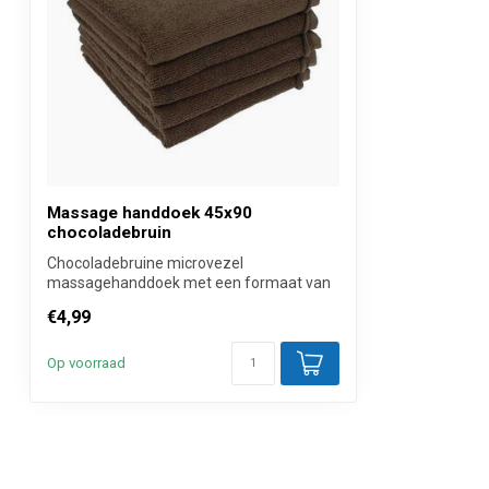
Inhoud
1 Stuk
Verkoopprijs
Per stuk inclus
Massage handdoek 45x90
chocoladebruin
Chocoladebruine microvezel
massagehanddoek met een formaat van
45 bij 90 cm. Ide...
€4,99
Op voorraad