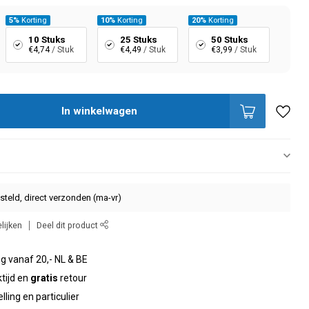
5%
Korting
10%
Korting
20%
Korting
10 Stuks
25 Stuks
50 Stuks
€4,74
/ Stuk
€4,49
/ Stuk
€3,99
/ Stuk
In winkelwagen
steld, direct verzonden (ma-vr)
lijken
Deel dit product
g vanaf 20,- NL & BE
tijd en
gratis
retour
elling en particulier