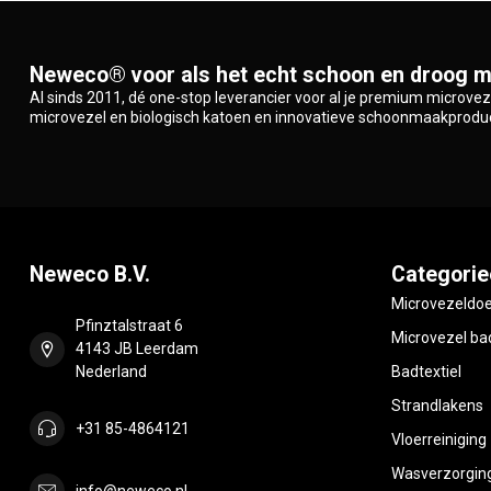
Neweco® voor als het echt schoon en droog m
Al sinds 2011, dé one-stop leverancier voor al je premium microve
microvezel en biologisch katoen en innovatieve schoonmaakprodu
Neweco B.V.
Categorie
Microvezeldo
Pfinztalstraat 6
Microvezel bad
4143 JB Leerdam
Nederland
Badtextiel
Strandlakens
+31 85-4864121
Vloerreiniging
Wasverzorgin
info@neweco.nl