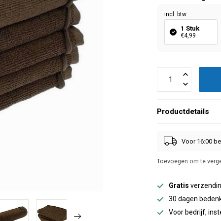
incl. btw
1 Stuk
€4,99
Productdetails
Voor 16:00 be
Toevoegen om te verge
Gratis
verzendin
30 dagen bedenk
Voor bedrijf, inst