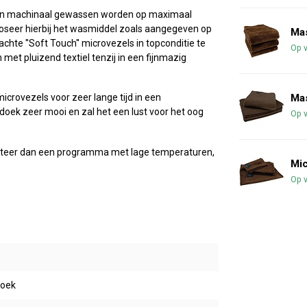
en machinaal gewassen worden op maximaal
oseer hierbij het wasmiddel zoals aangegeven op
Ma
chte ''Soft Touch'' microvezels in topconditie te
Op 
et pluizend textiel tenzij in een fijnmazig
Ma
icrovezels voor zeer lange tijd in een
oek zeer mooi en zal het een lust voor het oog
Op 
teer dan een programma met lage temperaturen,
Mi
Op 
oek