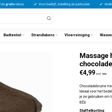
d en
gratis
retour
Voor bedrijf, instelling en particulier
Snell
Badtextiel
Strandlakens
Vloerreiniging
Wasve
Massage 
chocolade
€4,99
incl. btw
Chocoladebruine mi
Ideaal voor het bede
je ze gebruiken om 
info
.
Staffelkorting