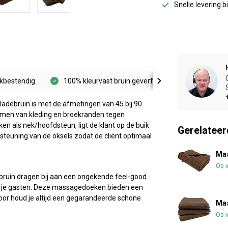
Snelle levering 
ekbestendig
100% kleurvast bruin geverfd
Vormvast en 
adebruin is met de afmetingen van 45 bij 90
ermen van kleding en broekranden tegen
n als nek/hoofdsteun, ligt de klant op de buik
Gerelateer
teuning van de oksels zodat de cliënt optimaal
Ma
Op 
uin dragen bij aan een ongekende feel-good
an je gasten. Deze massagedoeken bieden een
oor houd je altijd een gegarandeerde schone
Ma
Op 