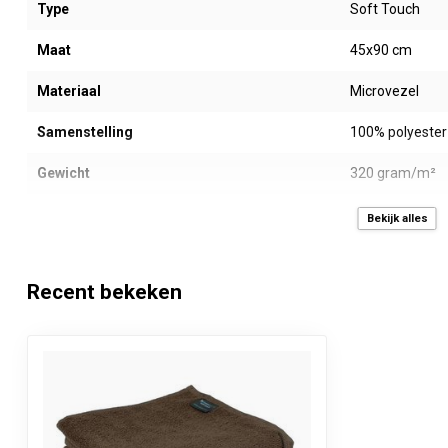
Type
Soft Touch
Maat
45x90 cm
Materiaal
Microvezel
Samenstelling
100% polyester
Gewicht
320 gram/m²
Kleur
Chocoladebrui
Bekijk alles
Energiebesparend
Ja, tot 50% en
Recent bekeken
Sneldrogend
Ja, minstens 5
Merk
Neweco®
Waslabel
Kenmerken
Kleurvast, vlekb
zacht, blijven