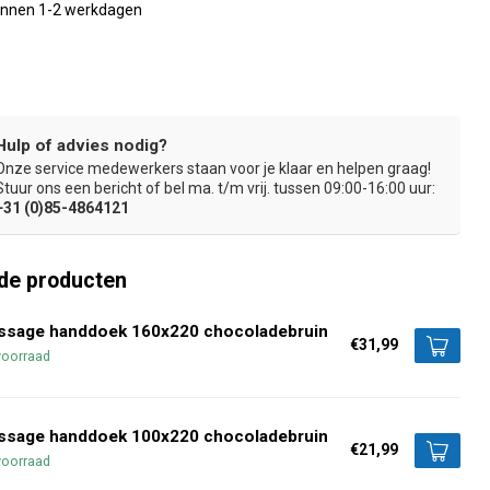
binnen 1-2 werkdagen
Hulp of advies nodig?
Onze service medewerkers staan voor je klaar en helpen graag!
blijvend mooi
Ideaal voor gevoelige huid
Hypoallergeen
Stuur ons een bericht of bel ma. t/m vrij. tussen 09:00-16:00 uur:
+31 (0)85-4864121
de producten
ssage handdoek 160x220 chocoladebruin
€31,99
voorraad
ssage handdoek 100x220 chocoladebruin
€21,99
voorraad