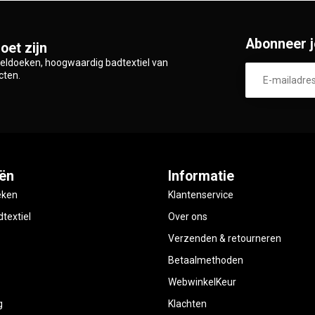
Abonneer j
oet zijn
zeldoeken, hoogwaardig badtextiel van
cten.
ën
Informatie
eken
Klantenservice
textiel
Over ons
Verzenden & retourneren
Betaalmethoden
WebwinkelKeur
g
Klachten