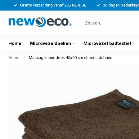
Gratis
verzending vanaf 20,- NL & BE
30 dagen bedenktij
Home
Microvezeldoeken
Microvezel badtextiel
Home
/
Massage handdoek 45x90 cm chocoladebruin