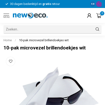
30 dagen bedenktijd en
gratis
retour
Voor bedrij
9.8
0
MENU
Home
/
10-pak microvezel brillendoekjes wit
10-pak microvezel brillendoekjes wit