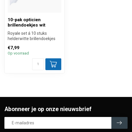
10-pak opticien
brillendoekjes wit
Royale set á 10 stuks
helderwitte brillendoekjes
20x20 cm van zijdezachte
€7,99
Koreaa...
Op voorraad
Abonneer je op onze nieuwsbrief