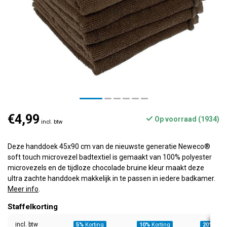
€4,99
Op voorraad (1934)
incl. btw
Deze handdoek 45x90 cm van de nieuwste generatie Neweco®
soft touch microvezel badtextiel is gemaakt van 100% polyester
microvezels en de tijdloze chocolade bruine kleur maakt deze
ultra zachte handdoek makkelijk in te passen in iedere badkamer.
Meer info
.
Staffelkorting
incl. btw
5%
Korting
10%
Korting
20%
Kort