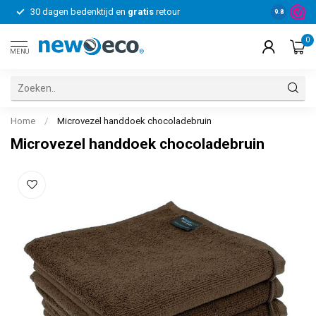
30 dagen bedenktijd en
gratis
retour
Voor bedrij
9.8
0
MENU
Home
/
Microvezel handdoek chocoladebruin
Microvezel handdoek chocoladebruin