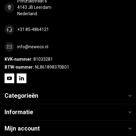
Pfinztalstraat 6
4143 JB Leerdam
Nederland
+31 85-4864121
info@neweco.nl
KVK-nummer:
81033281
BTW-nummer:
NL861898370B01
Categorieën
Informatie
Mijn account