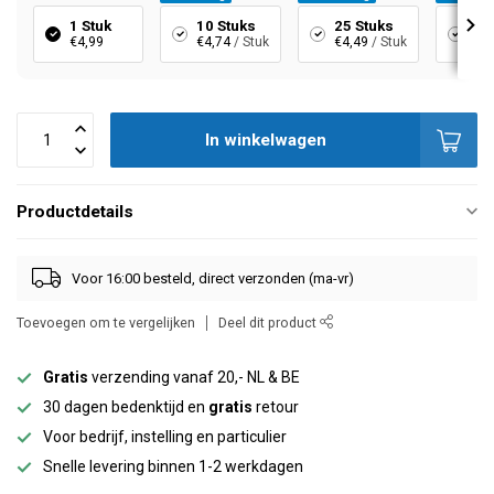
1 Stuk
10 Stuks
25 Stuks
50
€4,99
€4,74
/ Stuk
€4,49
/ Stuk
€3,
In winkelwagen
Productdetails
Voor 16:00 besteld, direct verzonden (ma-vr)
Toevoegen om te vergelijken
Deel dit product
Gratis
verzending vanaf 20,- NL & BE
30 dagen bedenktijd en
gratis
retour
Voor bedrijf, instelling en particulier
Snelle levering binnen 1-2 werkdagen