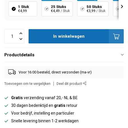
1 Stuk
25 Stuks
50 Stuks
10
€4,99
€4,49
/ Stuk
€3,99
/ Stuk
€3,
In winkelwagen
Productdetails
Voor 16:00 besteld, direct verzonden (ma-vr)
Toevoegen om te vergelijken
Deel dit product
Gratis
verzending vanaf 20,- NL & BE
30 dagen bedenktijd en
gratis
retour
Voor bedrijf, instelling en particulier
Snelle levering binnen 1-2 werkdagen