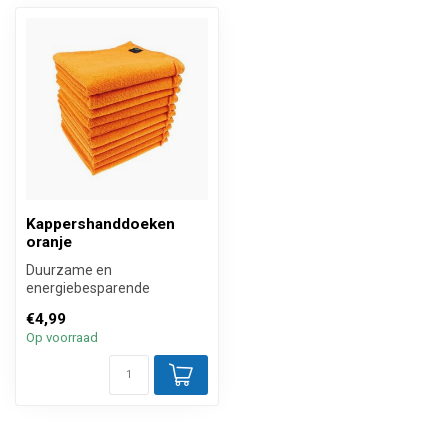
Kappershanddoeken
oranje
Duurzame en
energiebesparende
kappershanddoeken 45x90
€4,99
cm oranje en al vanaf 25 s...
Op voorraad