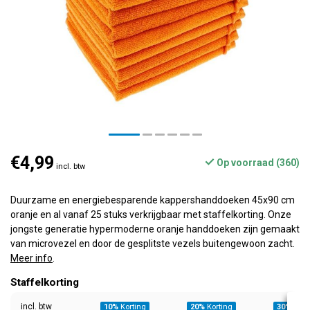
€4,99
Op voorraad (360)
incl. btw
Duurzame en energiebesparende kappershanddoeken 45x90 cm
oranje en al vanaf 25 stuks verkrijgbaar met staffelkorting. Onze
jongste generatie hypermoderne oranje handdoeken zijn gemaakt
van microvezel en door de gesplitste vezels buitengewoon zacht.
Meer info
.
Staffelkorting
incl. btw
10%
Korting
20%
Korting
30%
Kort