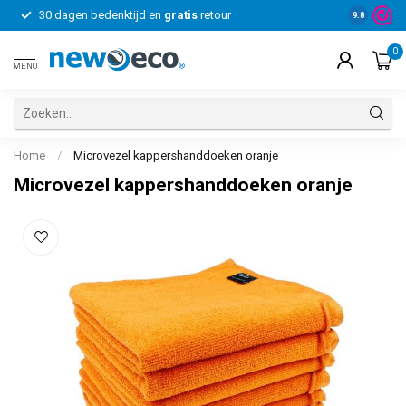
30 dagen bedenktijd en
gratis
retour
Voor bedrij
9.8
0
MENU
Home
/
Microvezel kappershanddoeken oranje
Microvezel kappershanddoeken oranje