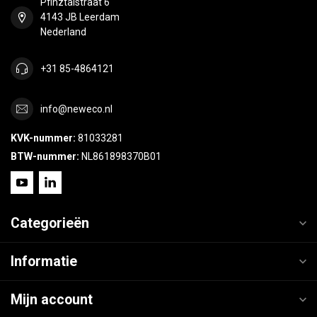
Pfinztalstraat 6
4143 JB Leerdam
Nederland
+31 85-4864121
info@neweco.nl
KVK-nummer:
81033281
BTW-nummer:
NL861898370B01
Categorieën
Informatie
Mijn account