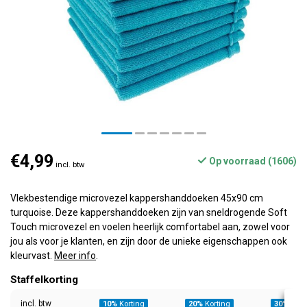
€4,99
Op voorraad (1606)
incl. btw
Vlekbestendige microvezel kappershanddoeken 45x90 cm
turquoise. Deze kappershanddoeken zijn van sneldrogende Soft
Touch microvezel en voelen heerlijk comfortabel aan, zowel voor
jou als voor je klanten, en zijn door de unieke eigenschappen ook
kleurvast.
Meer info
.
Staffelkorting
incl. btw
10%
Korting
20%
Korting
30%
Kort