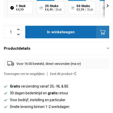
1 Stuk
25 Stuks
50 Stuks
10
€4,99
€4,49
/ Stuk
€3,99
/ Stuk
€3,
In winkelwagen
Productdetails
Voor 16:00 besteld, direct verzonden (ma-vr)
Toevoegen om te vergelijken
Deel dit product
Gratis
verzending vanaf 20,- NL & BE
30 dagen bedenktijd en
gratis
retour
Voor bedrijf, instelling en particulier
Snelle levering binnen 1-2 werkdagen