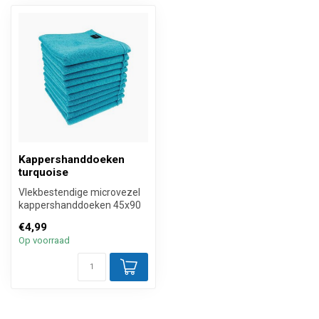
Kappershanddoeken
turquoise
Vlekbestendige microvezel
kappershanddoeken 45x90
cm turquoise. Deze
€4,99
kappershand...
Op voorraad