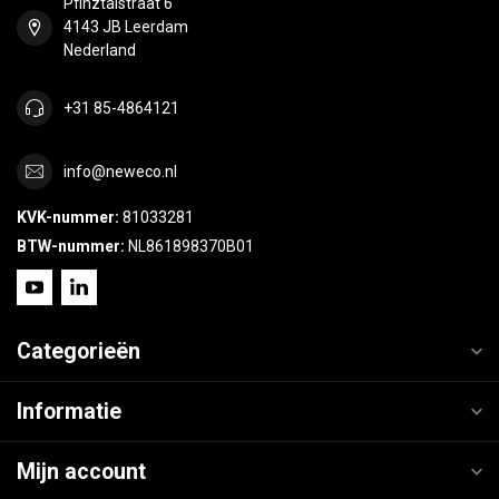
Pfinztalstraat 6
4143 JB Leerdam
Nederland
+31 85-4864121
info@neweco.nl
KVK-nummer:
81033281
BTW-nummer:
NL861898370B01
Categorieën
Informatie
Mijn account