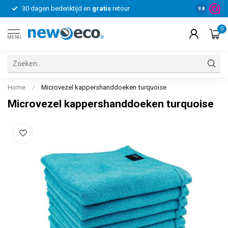
30 dagen bedenktijd en
gratis
retour
Voor bedrij
9.8
0
MENU
Home
/
Microvezel kappershanddoeken turquoise
Microvezel kappershanddoeken turquoise