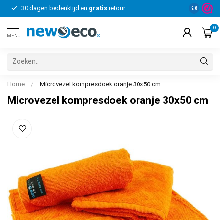
30 dagen bedenktijd en
gratis
retour
Voor bedrij
9.8
0
MENU
Home
/
Microvezel kompresdoek oranje 30x50 cm
Microvezel kompresdoek oranje 30x50 cm