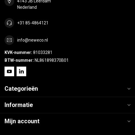
4143 JB Leerdam
Nederland
+31 85-4864121
info@neweco.nl
KVK-nummer:
81033281
BTW-nummer:
NL861898370B01
Categorieën
Informatie
Mijn account