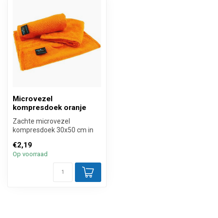
Microvezel
kompresdoek oranje
Zachte microvezel
kompresdoek 30x50 cm in
een mooie oranje kleur. Deze
€2,19
doek is p...
Op voorraad