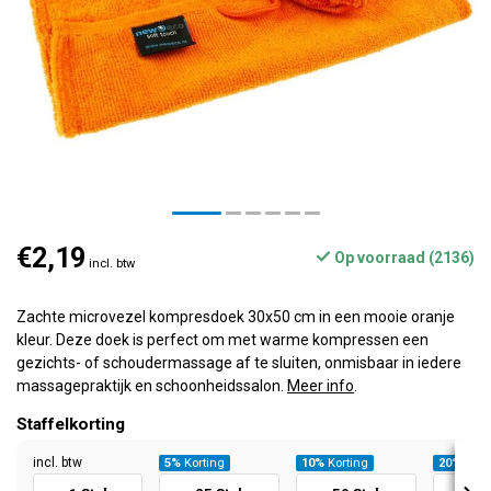
€2,19
Op voorraad (2136)
incl. btw
Zachte microvezel kompresdoek 30x50 cm in een mooie oranje
kleur. Deze doek is perfect om met warme kompressen een
gezichts- of schoudermassage af te sluiten, onmisbaar in iedere
massagepraktijk en schoonheidssalon.
Meer info
.
Staffelkorting
incl. btw
5%
Korting
10%
Korting
20%
Kort