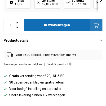
1 Stuk
25 Stuks
50 Stuks
10
€2,19
€2,08
/ Stuk
€1,97
/ Stuk
€1,
In winkelwagen
Productdetails
Voor 16:00 besteld, direct verzonden (ma-vr)
Toevoegen om te vergelijken
Deel dit product
Gratis
verzending vanaf 20,- NL & BE
30 dagen bedenktijd en
gratis
retour
Voor bedrijf, instelling en particulier
Snelle levering binnen 1-2 werkdagen