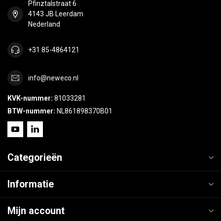
Pfinztalstraat 6
4143 JB Leerdam
Nederland
+31 85-4864121
info@neweco.nl
KVK-nummer:
81033281
BTW-nummer:
NL861898370B01
Categorieën
Informatie
Mijn account