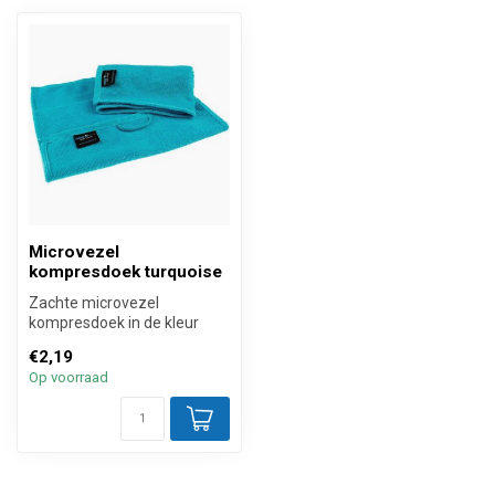
Microvezel
kompresdoek turquoise
Zachte microvezel
kompresdoek in de kleur
Turquoise. Dit type doek is
€2,19
perfect om...
Op voorraad