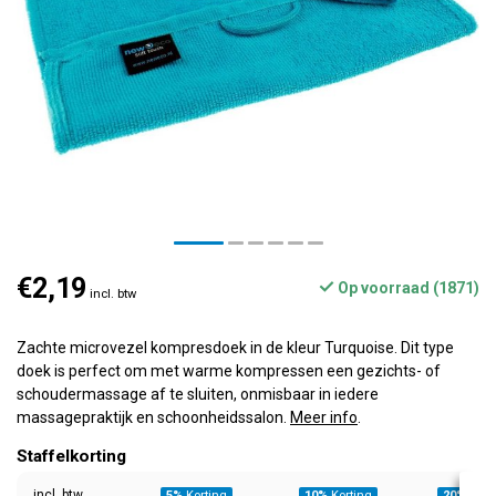
€2,19
Op voorraad (1871)
incl. btw
Zachte microvezel kompresdoek in de kleur Turquoise. Dit type
doek is perfect om met warme kompressen een gezichts- of
schoudermassage af te sluiten, onmisbaar in iedere
massagepraktijk en schoonheidssalon.
Meer info
.
Staffelkorting
incl. btw
5%
Korting
10%
Korting
20%
Kort