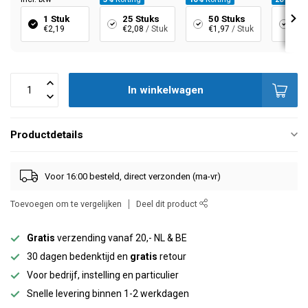
1 Stuk
25 Stuks
50 Stuks
10
€2,19
€2,08
/ Stuk
€1,97
/ Stuk
€1,
In winkelwagen
Productdetails
Voor 16:00 besteld, direct verzonden (ma-vr)
Toevoegen om te vergelijken
Deel dit product
Gratis
verzending vanaf 20,- NL & BE
30 dagen bedenktijd en
gratis
retour
Voor bedrijf, instelling en particulier
Snelle levering binnen 1-2 werkdagen