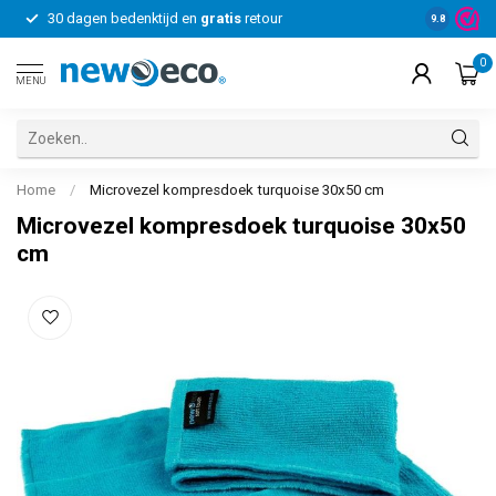
30 dagen bedenktijd en
gratis
retour
Voor bedrij
9.8
0
MENU
Home
/
Microvezel kompresdoek turquoise 30x50 cm
Microvezel kompresdoek turquoise 30x50
cm