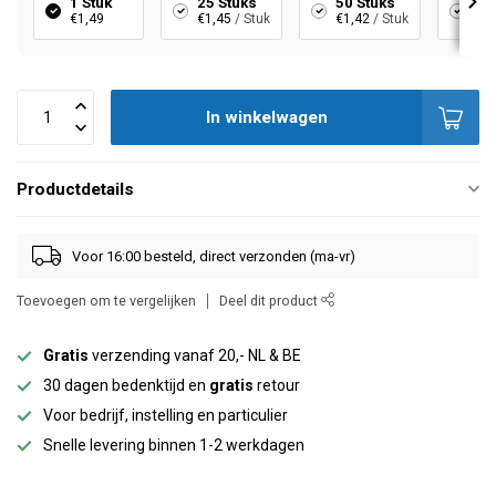
1 Stuk
25 Stuks
50 Stuks
10
€1,49
€1,45
/ Stuk
€1,42
/ Stuk
€1,
In winkelwagen
Productdetails
Voor 16:00 besteld, direct verzonden (ma-vr)
Toevoegen om te vergelijken
Deel dit product
Gratis
verzending vanaf 20,- NL & BE
30 dagen bedenktijd en
gratis
retour
Voor bedrijf, instelling en particulier
Snelle levering binnen 1-2 werkdagen