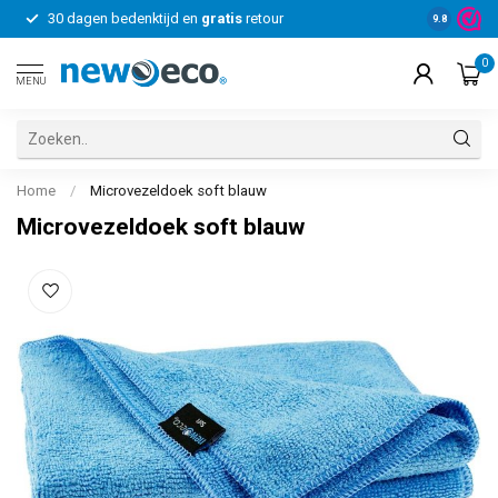
30 dagen bedenktijd en
gratis
retour
Voor bedrij
9.8
0
MENU
Home
/
Microvezeldoek soft blauw
Microvezeldoek soft blauw