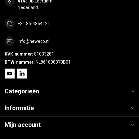
4143 JB Leerdam
Nederland
+31 85-4864121
info@neweco.nl
KVK-nummer:
81033281
BTW-nummer:
NL861898370B01
Categorieën
Informatie
Mijn account