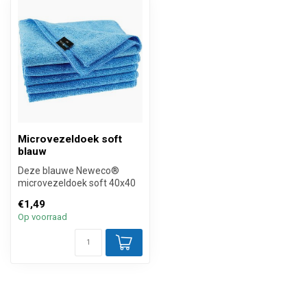
Microvezeldoek soft
blauw
Deze blauwe Neweco®
microvezeldoek soft 40x40
cm is dankzij de ultra zachte
€1,49
woll...
Op voorraad