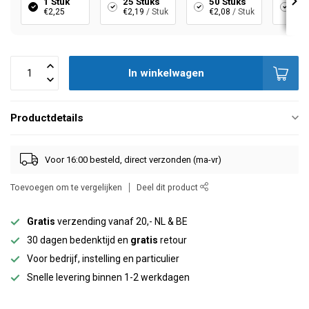
1 Stuk
25 Stuks
50 Stuks
10
€2,25
€2,19
/ Stuk
€2,08
/ Stuk
€1,
In winkelwagen
Productdetails
Voor 16:00 besteld, direct verzonden (ma-vr)
Toevoegen om te vergelijken
Deel dit product
Gratis
verzending vanaf 20,- NL & BE
30 dagen bedenktijd en
gratis
retour
Voor bedrijf, instelling en particulier
Snelle levering binnen 1-2 werkdagen