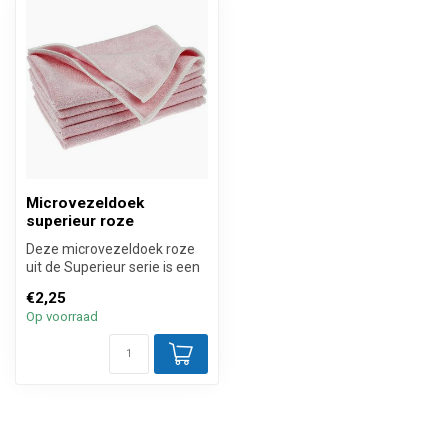
Microvezeldoek
superieur roze
Deze microvezeldoek roze
uit de Superieur serie is een
gebreide schoonmaakdoek
€2,25
v...
Op voorraad