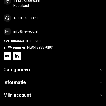
4143 JB Leerdam
Nederland
+31 85-4864121
info@neweco.nl
KVK-nummer:
81033281
BTW-nummer:
NL861898370B01
Categorieën
Informatie
Mijn account