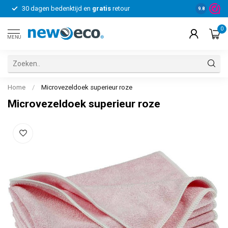
30 dagen bedenktijd en
gratis
retour
Voor bedrij
9.8
0
MENU
Home
/
Microvezeldoek superieur roze
Microvezeldoek superieur roze