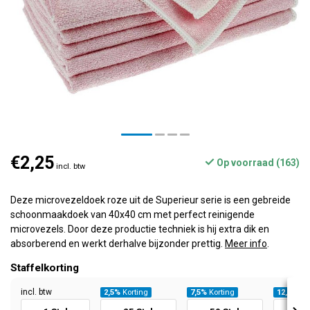
€2,25
Op voorraad (163)
incl. btw
Deze microvezeldoek roze uit de Superieur serie is een gebreide
schoonmaakdoek van 40x40 cm met perfect reinigende
microvezels. Door deze productie techniek is hij extra dik en
absorberend en werkt derhalve bijzonder prettig.
Meer info
.
Staffelkorting
incl. btw
2,5%
Korting
7,5%
Korting
12,5%
Kor