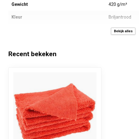
Gewicht
420 g/m²
Kleur
Briljantrood
Merk
Neweco
Bekijk alles
Waslabel
Ja, afneembaar
Recent bekeken
Inhoud
1 stuk
Verkoopprijs
Per stuk inclus