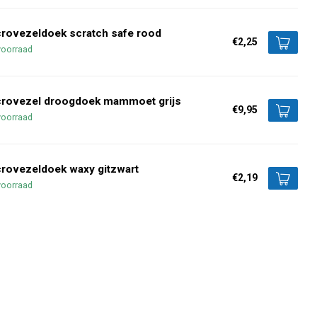
rovezeldoek scratch safe rood
€2,25
voorraad
crovezel droogdoek mammoet grijs
€9,95
voorraad
rovezeldoek waxy gitzwart
€2,19
voorraad