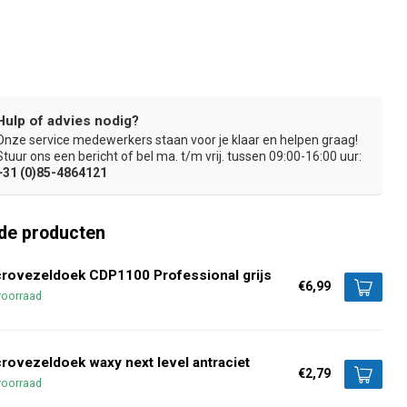
Hulp of advies nodig?
Onze service medewerkers staan voor je klaar en helpen graag!
bel
Lekker dikke doek: 420 gr/m²
Kras- en pluisvrije w
Stuur ons een bericht of bel ma. t/m vrij. tussen 09:00-16:00 uur:
+31 (0)85-4864121
de producten
rovezeldoek CDP1100 Professional grijs
€6,99
voorraad
rovezeldoek waxy next level antraciet
€2,79
voorraad