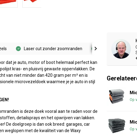
zels
Laser cut zonder zoomranden
Afneembaar wasla
r dat je auto, motor of boot helemaal perfect kan
ijst kras- en pluisvrij gewaxte oppervlakken. De
cht van niet minder dan 420 gram per m² en is
Gerelateer
onele microvezeldoek waarmee je je auto in stijl
Mic
GEN!
Op 
oomranden is deze doek vooral aan te raden voor de
stoffen, detailsprays en het opwrijven van lakken.
Mic
er! De doelgroep is dan ook breed: garages, car
Op 
len weglopen met de kwaliteit van de Waxy