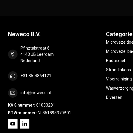
Neweco B.V.
Categorie
Microvezeldo
Pfinztalstraat 6
Microvezel bad
4143 JB Leerdam
Nederland
Badtextiel
Strandlakens
+31 85-4864121
Vloerreiniging
Wasverzorgin
info@neweco.nl
Diversen
KVK-nummer:
81033281
BTW-nummer:
NL861898370B01