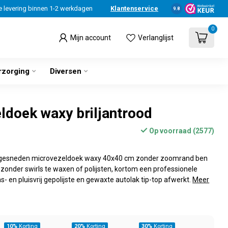
e levering binnen 1-2 werkdagen
Klantenservice
9.8
0
Mijn account
Verlanglijst
rzorging
Diversen
ldoek waxy briljantrood
Op voorraad (2577)
rgesneden microvezeldoek waxy 40x40 cm zonder zoomrand ben
o zonder swirls te waxen of polijsten, kortom een professionele
- en pluisvrij gepolijste en gewaxte autolak tip-top afwerkt.
Meer
10%
Korting
20%
Korting
30%
Korting