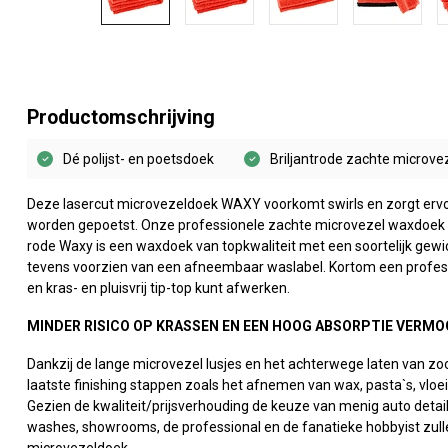
Productomschrijving
Dé polijst- en poetsdoek
Briljantrode zachte microve
Deze lasercut microvezeldoek WAXY voorkomt swirls en zorgt ervoo
worden gepoetst. Onze professionele zachte microvezel waxdoek pol
rode Waxy is een waxdoek van topkwaliteit met een soortelijk gewi
tevens voorzien van een afneembaar waslabel. Kortom een professi
en kras- en pluisvrij tip-top kunt afwerken.
MINDER RISICO OP KRASSEN EN EEN HOOG ABSORPTIE VERMO
Dankzij de lange microvezel lusjes en het achterwege laten van z
laatste finishing stappen zoals het afnemen van wax, pasta`s, vloei
Gezien de kwaliteit/prijsverhouding de keuze van menig auto detail
washes, showrooms, de professional en de fanatieke hobbyist zul
microvezeldoek.