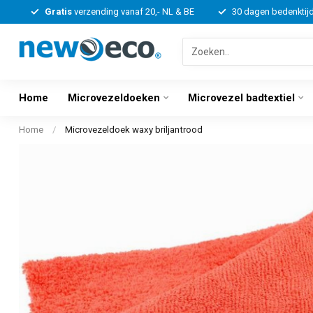
Gratis
verzending vanaf 20,- NL & BE
30 dagen bedenktij
Home
Microvezeldoeken
Microvezel badtextiel
Home
/
Microvezeldoek waxy briljantrood