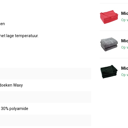
Mic
Op 
ken
met lage temperatuur.
Mi
Op 
Mic
Op 
ldoeken Waxy
/ 30% polyamide