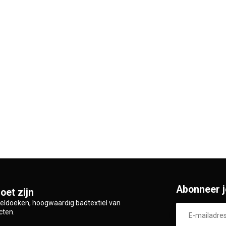
Abonneer j
oet zijn
zeldoeken, hoogwaardig badtextiel van
cten.