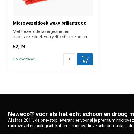
Microvezeldoek waxy briljantrood
Met deze rode lasergesneden
microvezeldoek waxy 40x40 cm zonder
zoomrand ben je ...
€2,19
Op voorraad
Neweco® voor als het echt schoon en droog m
Al sinds 2011, dé one-stop leverancier voor al je premium microve
microvezel en biologisch katoen en innovatieve schoonmaakprodu