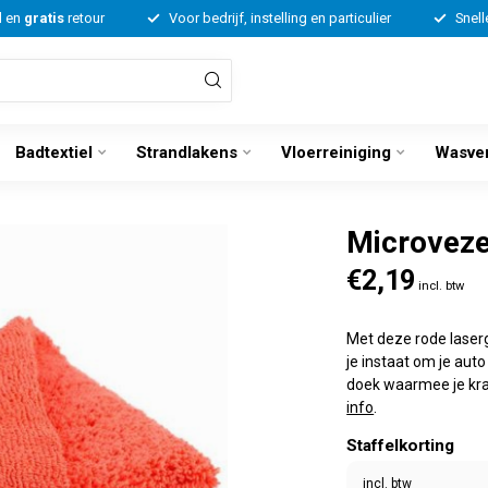
d en
gratis
retour
Voor bedrijf, instelling en particulier
Snell
Badtextiel
Strandlakens
Vloerreiniging
Wasve
Microveze
€2,19
incl. btw
Met deze rode lase
je instaat om je aut
doek waarmee je kras
info
.
Staffelkorting
incl. btw