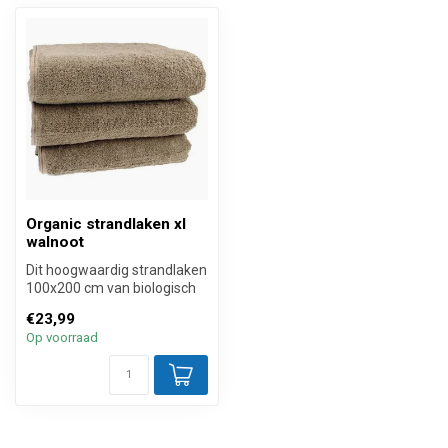
Organic strandlaken xl
walnoot
Dit hoogwaardig strandlaken
100x200 cm van biologisch
katoen met een hoge
€23,99
absorp...
Op voorraad