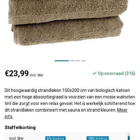
€23,99
Op voorraad (316)
incl. btw
Dit hoogwaardig strandlaken 100x200 cm van biologisch katoen
met een hoge absorptiegraad is voorzien van een mooie walnoten
tint die zorgt voor een relax gevoel. Het is werkelijk schitterend hoe
dit strandlaken combineert met sauna en strand kleuren.
Meer
info
.
Staffelkorting
incl. btw
5%
Korting
10%
Korting
20%
Ko