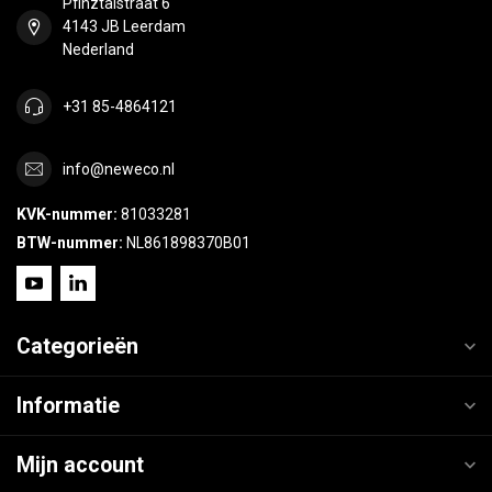
Pfinztalstraat 6
4143 JB Leerdam
Nederland
+31 85-4864121
info@neweco.nl
KVK-nummer:
81033281
BTW-nummer:
NL861898370B01
Categorieën
Informatie
Mijn account