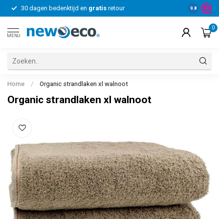
30 dagen bedenktijd en
gratis
retour
Voor bedrij
9.8
0
MENU
Home
/
Organic strandlaken xl walnoot
Organic strandlaken xl walnoot