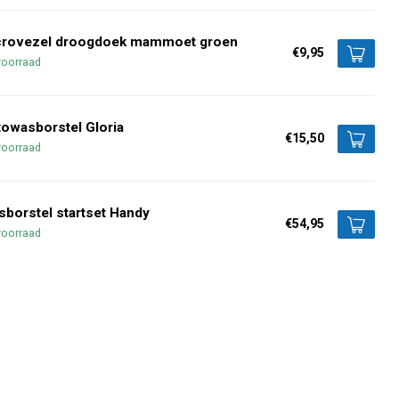
crovezel droogdoek mammoet groen
€9,95
voorraad
owasborstel Gloria
€15,50
voorraad
borstel startset Handy
€54,95
voorraad