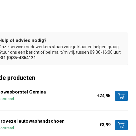
Hulp of advies nodig?
Onze service medewerkers staan voor je klaar en helpen graag!
Hoogwaardige aluminium telescoopsteel
Handige aan/ui
Stuur ons een bericht of bel ma. t/m vrij. tussen 09:00-16:00 uur:
+31 (0)85-4864121
de producten
towasborstel Gemina
€24,95
voorraad
crovezel autowashandschoen
€3,99
voorraad