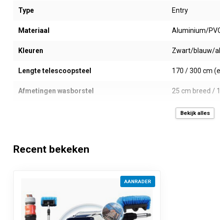
Type
Entry
Materiaal
Aluminium/PV
Kleuren
Zwart/blauw/a
Lengte telescoopsteel
170 / 300 cm (e
Afmetingen wasborstel
25 cm breed / 
Gewicht
Slechts 1695 gr
Bekijk alles
Waterdoorvoer
Recent bekeken
Aan/Uit switch
Ja, met 3 stande
Slang aansluiting
Standaard Gard
AANRADER
Verkoopprijs
Per set inclusi