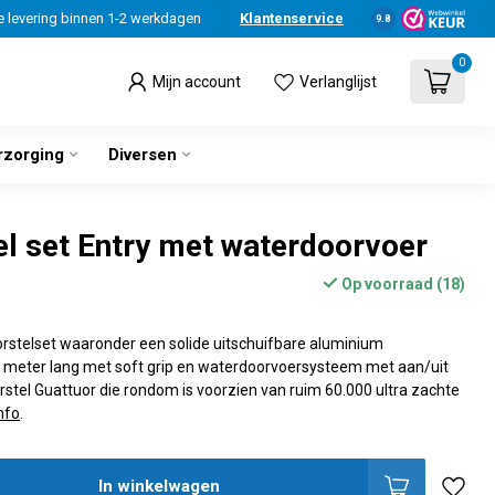
e levering binnen 1-2 werkdagen
Klantenservice
9.8
0
Mijn account
Verlanglijst
rzorging
Diversen
l set Entry met waterdoorvoer
Op voorraad (18)
rstelset waaronder een solide uitschuifbare aluminium
3 meter lang met soft grip en waterdoorvoersysteem met aan/uit
stel Guattuor die rondom is voorzien van ruim 60.000 ultra zachte
nfo
.
In winkelwagen