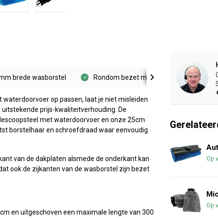
mm brede wasborstel
Rondom bezet met zacht borstelhaar
 waterdoorvoer op passen, laat je niet misleiden
uitstekende prijs-kwaliteitverhouding. De
 telescoopsteel met waterdoorvoer en onze 25cm
Gerelateer
itst borstelhaar en schroefdraad waar eenvoudig
Au
nkant van de dakplaten alsmede de onderkant kan
Op 
at ook de zijkanten van de wasborstel zijn bezet
Mi
Op 
70 cm en uitgeschoven een maximale lengte van 300