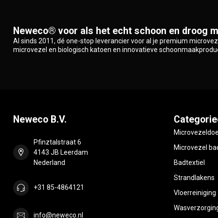
Neweco® voor als het echt schoon en droog m
Al sinds 2011, dé one-stop leverancier voor al je premium microve
microvezel en biologisch katoen en innovatieve schoonmaakprodu
Neweco B.V.
Categorie
Microvezeldo
Pfinztalstraat 6
Microvezel bad
4143 JB Leerdam
Nederland
Badtextiel
Strandlakens
+31 85-4864121
Vloerreiniging
Wasverzorgin
info@neweco.nl