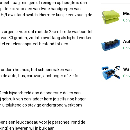
el. Laag reinigen of reinigen op hoogte is dan
opsteel is voorzien van twee handgrepen van
Mi
Hi/Low stand switch. Hiermee kun je eenvoudig de
Op 
) zorgen ervoor dat met de 25cm brede wasborstel
 van 30 graden, zodat zowel laag als bij het werken
Aut
tel en telescoopsteel bestand tot een
Op 
Was
k rondom het huis, het schoonmaken van
n de auto, bus, caravan, aanhanger of zelfs
Op 
 Denk bijvoorbeeld aan de onderste delen van
j gebruik van een ladder kom je zelfs nog hoger.
en uitsluitend op stevige ondergrond werkt om
neens een leuk cadeau voor je personeel rond de
ng) en leveren wij in bulk aan.