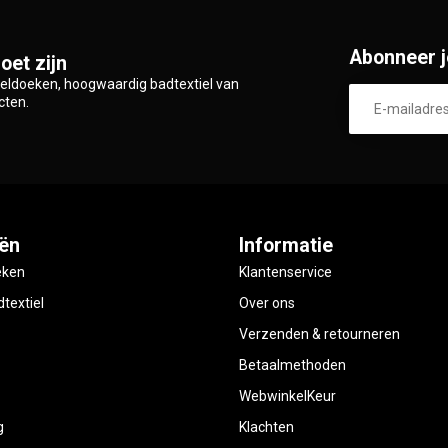
Abonneer j
oet zijn
zeldoeken, hoogwaardig badtextiel van
cten.
ën
Informatie
eken
Klantenservice
textiel
Over ons
Verzenden & retourneren
Betaalmethoden
WebwinkelKeur
g
Klachten