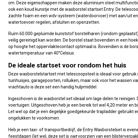
cm. Deze eigenschappen maken deze aluminium steel multifunctione
ook een koud kunstje met de wasborstel startset Entry. De telesco
zachte foam en een wdv-systeem (waterdoorvoer) met aan/uit en 
watertoevoer regelen, afsluiten en openzetten.
Ruim 60.000 gepluimde kunststof borstelharen (rondom geplaatst
veilig gereinigd kan worden. De borstel staat bovendien in een hoek
op hoogte het oppervlaktecontact optimaal is. Bovendien is de bors
watertemperatuur van 40°Celsius.
De ideale startset voor rondom het huis
Deze wasborstelstartset met telescoopsteel is ideaal voor gebrui
tuinhuisjes, garagepoorten, rolluiken, maar ook voor het wassen va
vrachtauto is deze set een handig hulpmiddel.
Ingeschoven is de wasborstel set ideaal om lage delen te reinigen.
voertuigen. Uitgeschoven heb je een bereik tot wel 4,20 meter en bi
Let wel op dat je een degelijke goedgekeurde trapladder gebruikt 
ongelukken te voorkomen.
Heb je een taxi- of transportbedrijf, de Entry Wasborstelset is eve
feestdagen (let wel, deze set is
niet
voorzien van een blisterverpakki