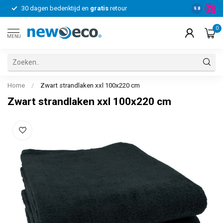
30 dagen bedenktijd en
gratis
retour
Voor bedrij
9.8
0
MENU
Home
/
Zwart strandlaken xxl 100x220 cm
Zwart strandlaken xxl 100x220 cm