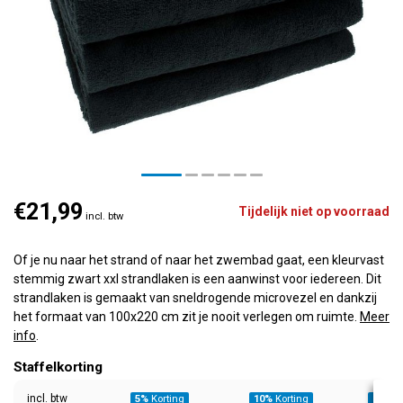
€21,99
Tijdelijk niet op voorraad
incl. btw
Of je nu naar het strand of naar het zwembad gaat, een kleurvast
stemmig zwart xxl strandlaken is een aanwinst voor iedereen. Dit
strandlaken is gemaakt van sneldrogende microvezel en dankzij
het formaat van 100x220 cm zit je nooit verlegen om ruimte.
Meer
info
.
Staffelkorting
incl. btw
5%
Korting
10%
Korting
20%
Ko