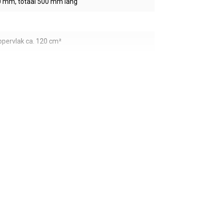
 mm, totaal 500 mm lang
pervlak ca. 120 cm²
lauw
ief BTW