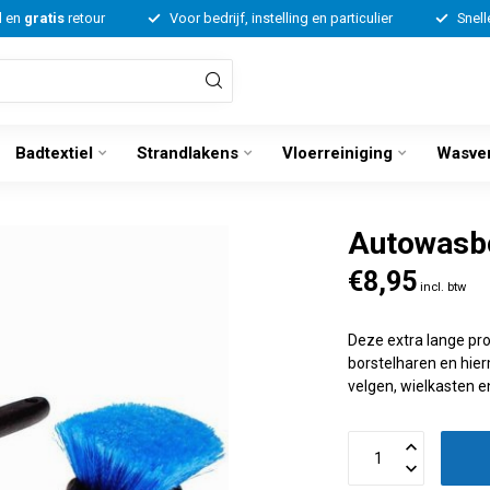
d en
gratis
retour
Voor bedrijf, instelling en particulier
Snell
Badtextiel
Strandlakens
Vloerreiniging
Wasve
Autowasbo
€8,95
incl. btw
Deze extra lange pro
borstelharen en hier
velgen, wielkasten e