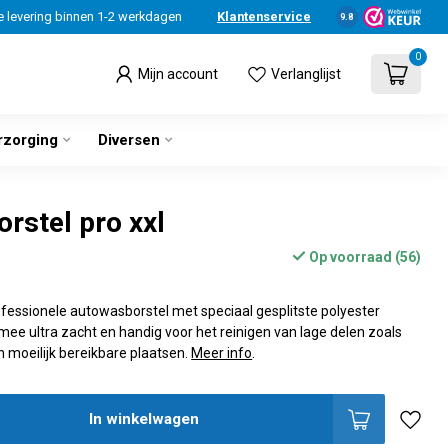
e levering binnen 1-2 werkdagen
Klantenservice
9.8
0
Mijn account
Verlanglijst
rzorging
Diversen
rstel pro xxl
Op voorraad (56)
fessionele autowasborstel met speciaal gesplitste polyester
mee ultra zacht en handig voor het reinigen van lage delen zoals
n moeilijk bereikbare plaatsen.
Meer info
.
In winkelwagen