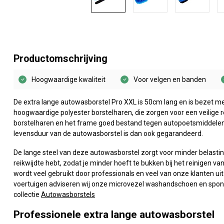
Productomschrijving
Hoogwaardige kwaliteit
Voor velgen en banden
De extra lange autowasborstel Pro XXL is 50cm lang en is bezet me
hoogwaardige polyester borstelharen, die zorgen voor een veilige r
borstelharen en het frame goed bestand tegen autopoetsmiddelen e
levensduur van de autowasborstel is dan ook gegarandeerd.
De lange steel van deze autowasborstel zorgt voor minder belasting
reikwijdte hebt, zodat je minder hoeft te bukken bij het reinigen 
wordt veel gebruikt door professionals en veel van onze klanten uit
voertuigen adviseren wij onze microvezel washandschoen en spons
collectie
Autowasborstels
Professionele extra lange autowasborstel