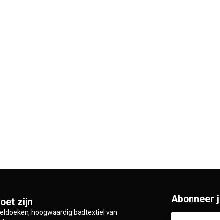
Abonneer j
oet zijn
zeldoeken, hoogwaardig badtextiel van