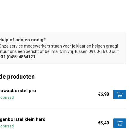
Hulp of advies nodig?
Onze service medewerkers staan voor je klaar en helpen graag!
nd tegen milde chemicaliën
Lange levensduur, gegarandeerd!
Stuur ons een bericht of bel ma. t/m vrij. tussen 09:00-16:00 uur:
+31 (0)85-4864121
de producten
towasborstel pro
€6,98
voorraad
genborstel klein hard
€5,49
voorraad