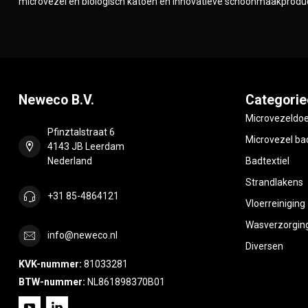
microvezel en biologisch katoen en innovatieve schoonmaakprodu
Neweco B.V.
Categorie
Microvezeldo
Pfinztalstraat 6
Microvezel bad
4143 JB Leerdam
Nederland
Badtextiel
Strandlakens
+31 85-4864121
Vloerreiniging
Wasverzorgin
info@neweco.nl
Diversen
KVK-nummer:
81033281
BTW-nummer:
NL861898370B01