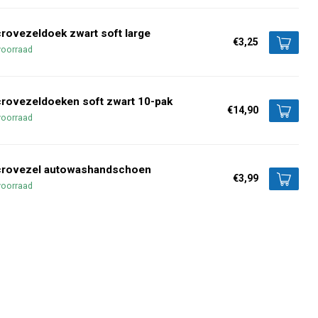
rovezeldoek zwart soft large
€3,25
voorraad
rovezeldoeken soft zwart 10-pak
€14,90
voorraad
crovezel autowashandschoen
€3,99
voorraad