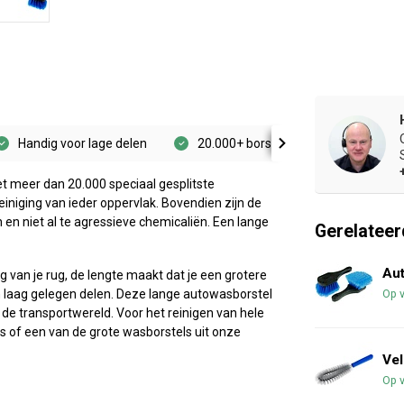
Handig voor lage delen
20.000+ borstelharen
Besta
t meer dan 20.000 speciaal gesplitste
einiging van ieder oppervlak. Bovendien zijn de
n niet al te agressieve chemicaliën. Een lange
Gerelateer
Au
 van je rug, de lengte maakt dat je een grotere
van laag gelegen delen. Deze lange autowasborstel
Op 
 de transportwereld. Voor het reinigen van hele
 of een van de grote wasborstels uit onze
Vel
Op 