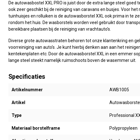
De autowasbostel XXL PRO is juist door de extra lange steel goed te
ook zeer geschikt bij de reiniging van caravans en busjes. Voor he
tuinhuisjes en rolluiken is de autowasborstel XXL ook prima in te z
rondom het huis. De wasborstels worden veel gebruikt door transp
bereikbare plaatsen bij de reiniging van vrachtauto's.
Diverse grote autowasstraten behoren tot onze klantenkring en ge
voorreiniging van auto's. Je kunt hierbij denken aan aan het reinige
kentekenplaten etc. Door de autowasborstel XXL in een emmer sop te 
lange steel steekt namelijk ruimschoots boven de wasemmer uit.
Specificaties
Artikelnummer
AWB1005
Artikel
Autowasborstel
Type
Professional X
Materiaal borstelframe
Polypropyleen