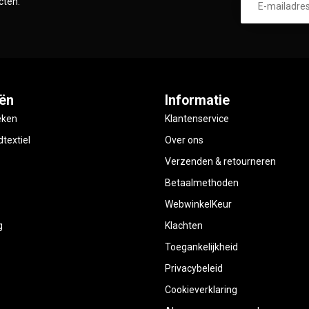
cten.
ën
Informatie
eken
Klantenservice
textiel
Over ons
Verzenden & retourneren
Betaalmethoden
WebwinkelKeur
g
Klachten
Toegankelijkheid
Privacybeleid
Cookieverklaring