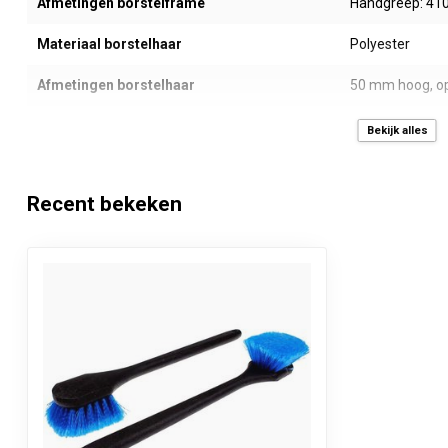
Afmetingen borstelframe
Handgreep: 410
Materiaal borstelhaar
Polyester
Afmetingen borstelhaar
50 mm hoog, op
Gewicht
ca. 260 gram
Bekijk alles
Kleur
Donkergrijs / b
Recent bekeken
Inhoud
1 stuk
Verkoopprijs
Per stuk inclus