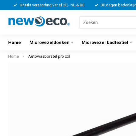
Gratis
verzending vanaf 20,- NL & BE
30 dagen bedenktij
Home
Microvezeldoeken
Microvezel badtextiel
Home
/
Autowasborstel pro xxl