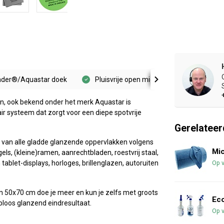
onder®/Aquastar doek
Pluisvrije open microvezel structuur
n, ook bekend onder het merk Aquastar is
r systeem dat zorgt voor een diepe spotvrije
Gerelateer
n van alle gladde glanzende oppervlakken volgens
Mic
ls, (kleine)ramen, aanrechtbladen, roestvrij staal,
ablet-displays, horloges, brillenglazen, autoruiten
Op 
n 50x70 cm doe je meer en kun je zelfs met groots
Eco
loos glanzend eindresultaat.
Op 