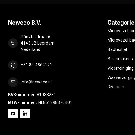
Neweco B.V.
Categorie
Microvezeldo
Pfinztalstraat 6
Microvezel bad
4143 JB Leerdam
Nederland
Badtextiel
Strandlakens
+31 85-4864121
Vloerreiniging
Wasverzorgin
info@neweco.nl
Diversen
KVK-nummer:
81033281
BTW-nummer:
NL861898370B01