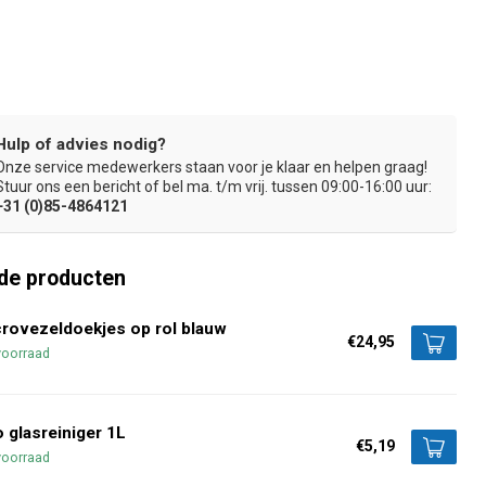
Hulp of advies nodig?
Onze service medewerkers staan voor je klaar en helpen graag!
100% Spot- en streeploos eindresultaat
Voorzien van karte
Stuur ons een bericht of bel ma. t/m vrij. tussen 09:00-16:00 uur:
+31 (0)85-4864121
de producten
rovezeldoekjes op rol blauw
€24,95
voorraad
 glasreiniger 1L
€5,19
voorraad