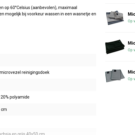
en op 60°Celsius (aanbevolen), maximaal
Mi
ndien mogelijk bij voorkeur wassen in een wasnetje en
Op 
Mic
Op 
Mic
icrovezel reinigingsdoek
Op 
- 20% polyamide
0 cm
uchsia en grijs 40x50 cm