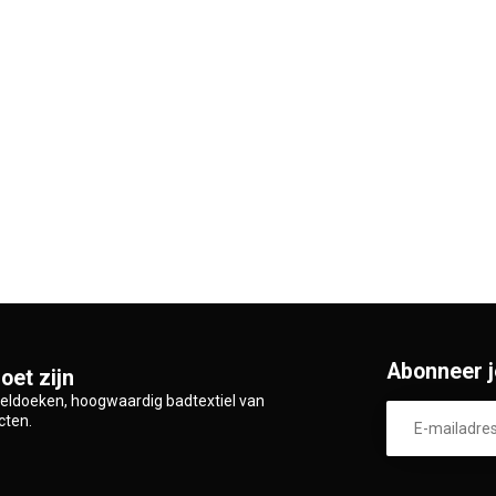
Abonneer j
oet zijn
zeldoeken, hoogwaardig badtextiel van
cten.