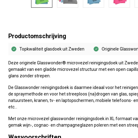
Productomschrijving
Topkwaliteit glasdoek uit Zweden
Originele Glassw
Deze originele Glasswonder® microvezel reinigingsdoek uit Zwede
gemaakt van een gladde microvezel structuur met een open capillai
glans zonder strepen.
De Glasswonder reinigingsdoek is daarmee ideaal voor het reinige
de spraymethode en voor het streeploos (na)drogen van glas, spiege
natuursteen, kranen, tv- en laptopschermen, mobiele telefoons- en t
etc…
Met onze microvezel glasswonder reinigingsdoek in XL formaat va
gemak wijn-, cognac- en champagneglazen poleren met een streep
Wasvoorschriften