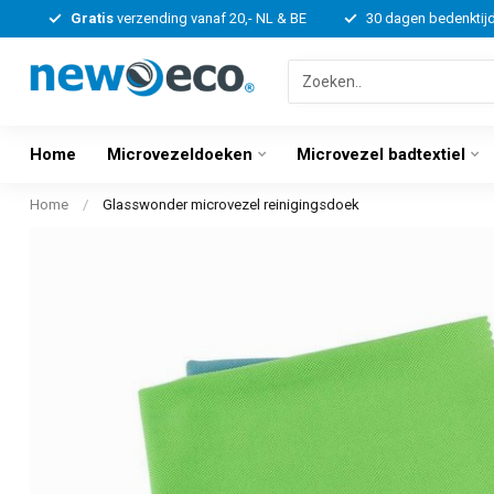
Gratis
verzending vanaf 20,- NL & BE
30 dagen bedenktij
Home
Microvezeldoeken
Microvezel badtextiel
Home
/
Glasswonder microvezel reinigingsdoek