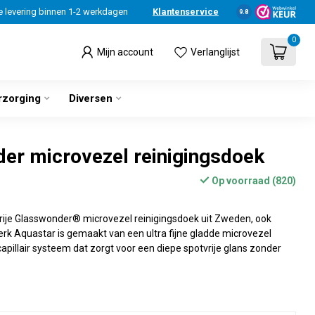
e levering binnen 1-2 werkdagen
Klantenservice
9.8
0
Mijn account
Verlanglijst
rzorging
Diversen
er microvezel reinigingsdoek
Op voorraad (820)
vrije Glasswonder® microvezel reinigingsdoek uit Zweden, ook
rk Aquastar is gemaakt van een ultra fijne gladde microvezel
apillair systeem dat zorgt voor een diepe spotvrije glans zonder