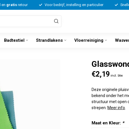
d en
gratis
retour
Voor bedrijf, instelling en particulier
Snell
Badtextiel
Strandlakens
Vloerreiniging
Wasve
Glasswond
€2,19
incl. btw
Deze originele pluis
bekend onder het me
structuur met open c
strepen.
Meer info
.
Maat en Kleur:
*