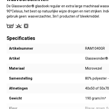
De Glasswonder® glasdoek regular en extra large machinaal wass
90°Celsius, het best op natuurlijke wijze drogen en niet strijken. I
gebruik geen: wasverzachter, 3in1 producten of bleekmiddel.
Specificaties
Artikelnummer
RAM1040GR
Artikel
Glasswonder® m
Materiaal
Microvezel
Samenstelling
80% polyester 
Afmetingen
40x50 of 50x7
Gewicht
190 gram/m²
Kleur
Blauw, groen, f