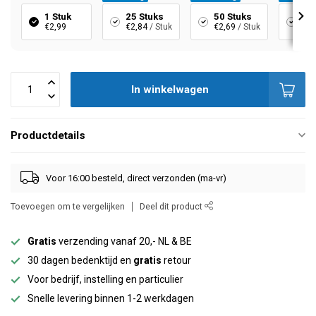
1 Stuk
25 Stuks
50 Stuks
10
€2,99
€2,84
/ Stuk
€2,69
/ Stuk
€2,
In winkelwagen
Productdetails
Voor 16:00 besteld, direct verzonden (ma-vr)
Toevoegen om te vergelijken
Deel dit product
Gratis
verzending vanaf 20,- NL & BE
30 dagen bedenktijd en
gratis
retour
Voor bedrijf, instelling en particulier
Snelle levering binnen 1-2 werkdagen