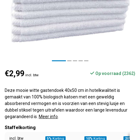
€2,99
Op voorraad (2362)
incl. btw
Deze mooie witte gastendoek 40x50 cm in hotelkwaliteit is
gemaakt van 100% biologisch katoen met een geweldig
absorberend vermogen en is voorzien van een stevig lusje en
dubbel stiksel tegen uitrafelen waardoor een lange levensduur
gegarandeerd is.
Meer info
.
Staffelkorting
incl. btw
5%
Korting
10%
Korting
20%
Kort