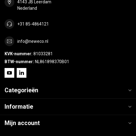
4143 JB Leerdam
Nederland
+31 85-4864121
info@neweco.nl
KVK-nummer:
81033281
BTW-nummer:
NL861898370B01
Categorieën
Informatie
Mijn account