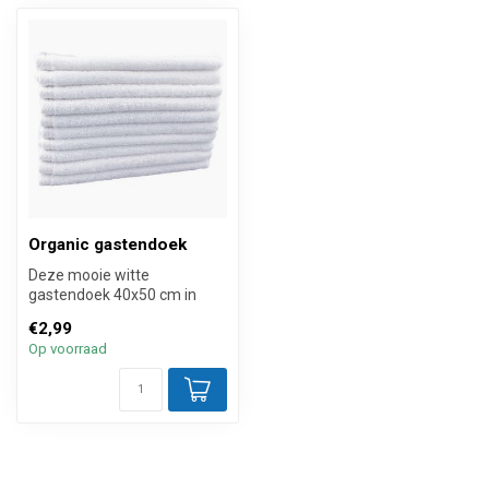
Organic gastendoek
Deze mooie witte
gastendoek 40x50 cm in
hotelkwaliteit is gemaakt
€2,99
van 100% biolo...
Op voorraad