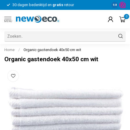
30 dagen bedenktijd en
gratis
retour
Voor bedrij
9.8
0
MENU
Home
/
Organic gastendoek 40x50 cm wit
Organic gastendoek 40x50 cm wit