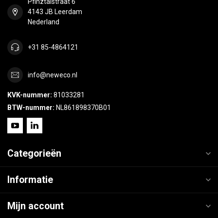
Pfinztalstraat 6
4143 JB Leerdam
Nederland
+31 85-4864121
info@neweco.nl
KVK-nummer:
81033281
BTW-nummer:
NL861898370B01
Categorieën
Informatie
Mijn account