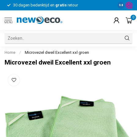
30 dagen bedenktijd en
gratis
retour
Voor bedrij
9.8
0
MENU
Home
/
Microvezel dweil Excellent xxl groen
Microvezel dweil Excellent xxl groen