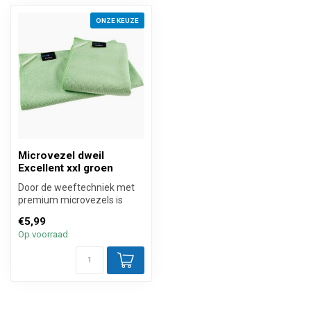
ONZE KEUZE
Microvezel dweil
Excellent xxl groen
Door de weeftechniek met
premium microvezels is
deze grote 320 grams
€5,99
microvezel ...
Op voorraad