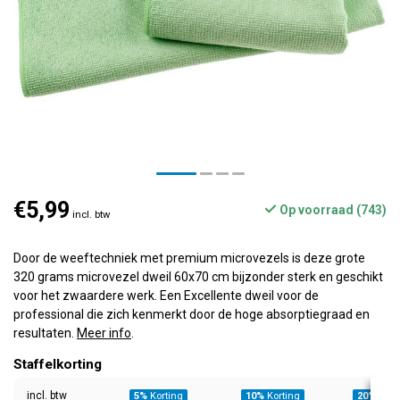
€5,99
Op voorraad (743)
incl. btw
Door de weeftechniek met premium microvezels is deze grote
320 grams microvezel dweil 60x70 cm bijzonder sterk en geschikt
voor het zwaardere werk. Een Excellente dweil voor de
professional die zich kenmerkt door de hoge absorptiegraad en
resultaten.
Meer info
.
Staffelkorting
incl. btw
5%
Korting
10%
Korting
20%
Kort