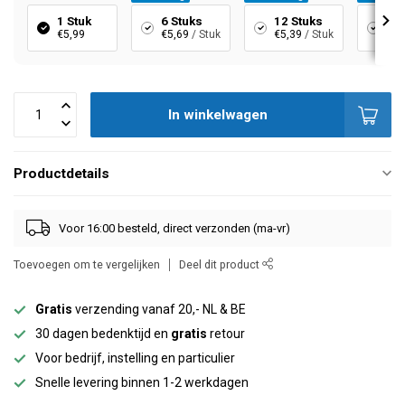
1 Stuk
6 Stuks
12 Stuks
24
€5,99
€5,69
/ Stuk
€5,39
/ Stuk
€4,
In winkelwagen
Productdetails
Voor 16:00 besteld, direct verzonden (ma-vr)
Toevoegen om te vergelijken
Deel dit product
Gratis
verzending vanaf 20,- NL & BE
30 dagen bedenktijd en
gratis
retour
Voor bedrijf, instelling en particulier
Snelle levering binnen 1-2 werkdagen