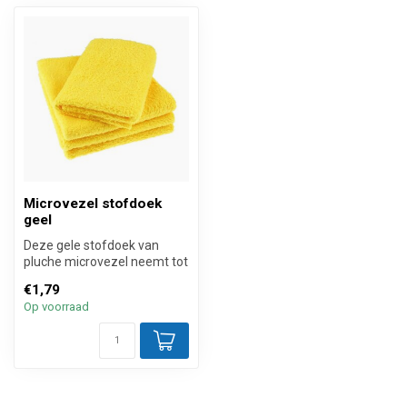
Microvezel stofdoek
geel
Deze gele stofdoek van
pluche microvezel neemt tot
wel 45% beter huisstof op
€1,79
dan...
Op voorraad