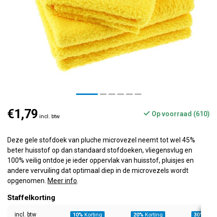
€1,79
Op voorraad (610)
incl. btw
Deze gele stofdoek van pluche microvezel neemt tot wel 45%
beter huisstof op dan standaard stofdoeken, vliegensvlug en
100% veilig ontdoe je ieder oppervlak van huisstof, pluisjes en
andere vervuiling dat optimaal diep in de microvezels wordt
opgenomen.
Meer info
.
Staffelkorting
incl. btw
10%
Korting
20%
Korting
30%
Kort