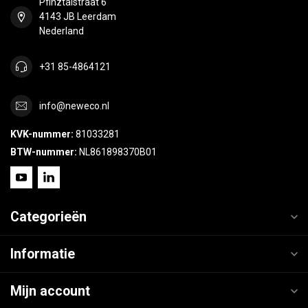
Pfinztalstraat 6
4143 JB Leerdam
Nederland
+31 85-4864121
info@neweco.nl
KVK-nummer:
81033281
BTW-nummer:
NL861898370B01
Categorieën
Informatie
Mijn account