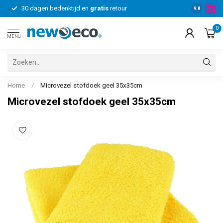
30 dagen bedenktijd en
gratis
retour
Voor bedrij
9.8
0
MENU
Home
/
Microvezel stofdoek geel 35x35cm
Microvezel stofdoek geel 35x35cm