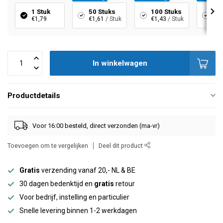
1 Stuk
50 Stuks
100 Stuks
20
€1,79
€1,61
/ Stuk
€1,43
/ Stuk
€1,
In winkelwagen
Productdetails
Voor 16:00 besteld, direct verzonden (ma-vr)
Toevoegen om te vergelijken
Deel dit product
Gratis
verzending vanaf 20,- NL & BE
30 dagen bedenktijd en
gratis
retour
Voor bedrijf, instelling en particulier
Snelle levering binnen 1-2 werkdagen