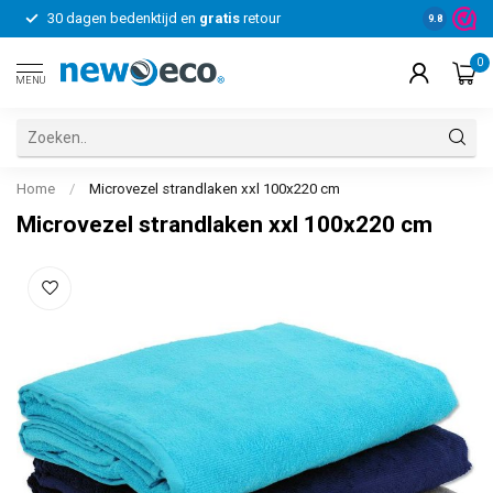
30 dagen bedenktijd en
gratis
retour
Voor bedrij
9.8
0
MENU
Home
/
Microvezel strandlaken xxl 100x220 cm
Microvezel strandlaken xxl 100x220 cm