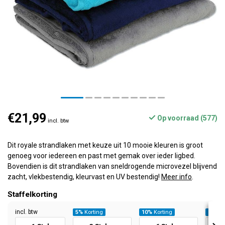
€21,99
Op voorraad (577)
incl. btw
Dit royale strandlaken met keuze uit 10 mooie kleuren is groot
genoeg voor iedereen en past met gemak over ieder ligbed.
Bovendien is dit strandlaken van sneldrogende microvezel blijvend
zacht, vlekbestendig, kleurvast en UV bestendig!
Meer info
.
Staffelkorting
incl. btw
5%
Korting
10%
Korting
20%
Ko