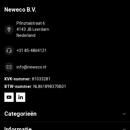
Neweco B.V.
Pfinztalstraat 6
4143 JB Leerdam
Nederland
+31 85-4864121
info@neweco.nl
KVK-nummer:
81033281
BTW-nummer:
NL861898370B01
Categorieën
Informatie