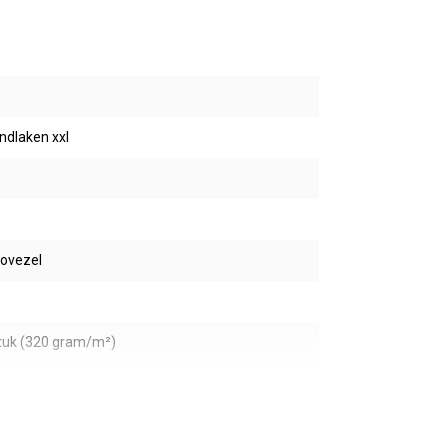
ndlaken xxl
rovezel
tuk (320 gram/m²)