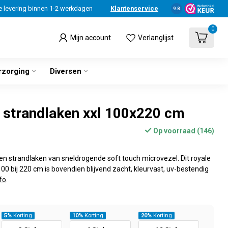
e levering binnen 1-2 werkdagen
Klantenservice
9.8
0
Mijn account
Verlanglijst
rzorging
Diversen
strandlaken xxl 100x220 cm
Op voorraad (146)
n strandlaken van sneldrogende soft touch microvezel. Dit royale
100 bij 220 cm is bovendien blijvend zacht, kleurvast, uv-bestendig
fo
.
5%
Korting
10%
Korting
20%
Korting