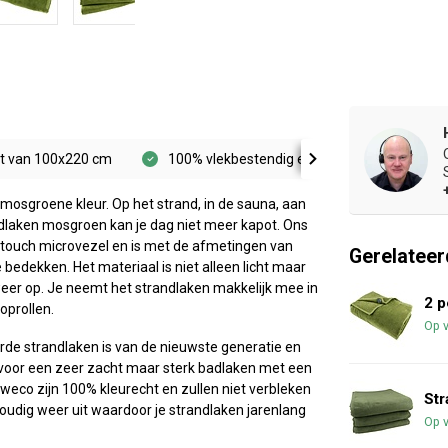
at van 100x220 cm
100% vlekbestendig en kleurvast
Sn
mosgroene kleur. Op het strand, in de sauna, aan
dlaken mosgroen kan je dag niet meer kapot. Ons
 touch microvezel en is met de afmetingen van
Gerelateer
edekken. Het materiaal is niet alleen licht maar
eer op. Je neemt het strandlaken makkelijk mee in
2 
oprollen.
Op 
rde strandlaken is van de nieuwste generatie en
 voor een zeer zacht maar sterk badlaken met een
eweco zijn 100% kleurecht en zullen niet verbleken
Str
oudig weer uit waardoor je strandlaken jarenlang
Op 