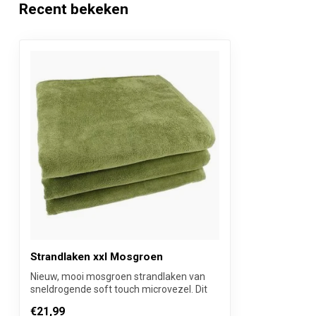
Recent bekeken
Inhoud verpakking
1 Stuk
Verkoopprijs
Per stuk inclus
Strandlaken xxl Mosgroen
Nieuw, mooi mosgroen strandlaken van
sneldrogende soft touch microvezel. Dit
roy...
€21,99