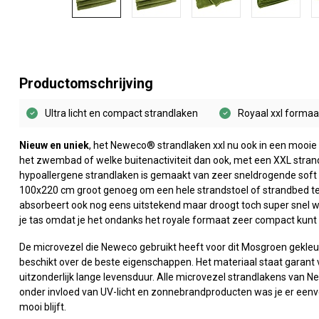
Productomschrijving
Ultra licht en compact strandlaken
Royaal xxl forma
Nieuw en uniek
, het Neweco® strandlaken xxl nu ook in een mooie 
het zwembad of welke buitenactiviteit dan ook, met een XXL stran
hypoallergene strandlaken is gemaakt van zeer sneldrogende soft
100x220 cm groot genoeg om een hele strandstoel of strandbed te b
absorbeert ook nog eens uitstekend maar droogt toch super snel w
je tas omdat je het ondanks het royale formaat zeer compact kunt 
De microvezel die Neweco gebruikt heeft voor dit Mosgroen gekleu
beschikt over de beste eigenschappen. Het materiaal staat garant
uitzonderlijk lange levensduur. Alle microvezel strandlakens van N
onder invloed van UV-licht en zonnebrandproducten was je er eenv
mooi blijft.