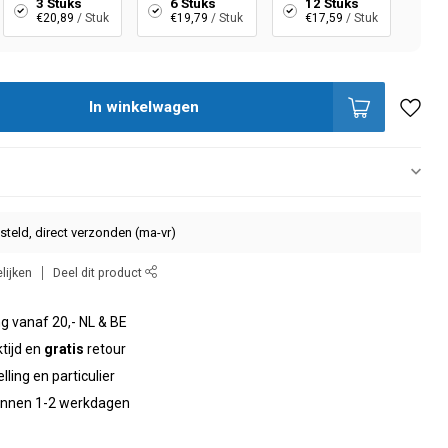
3 Stuks
6 Stuks
12 Stuks
€20,89
/ Stuk
€19,79
/ Stuk
€17,59
/ Stuk
In winkelwagen
steld, direct verzonden (ma-vr)
lijken
Deel dit product
g vanaf 20,- NL & BE
tijd en
gratis
retour
elling en particulier
binnen 1-2 werkdagen