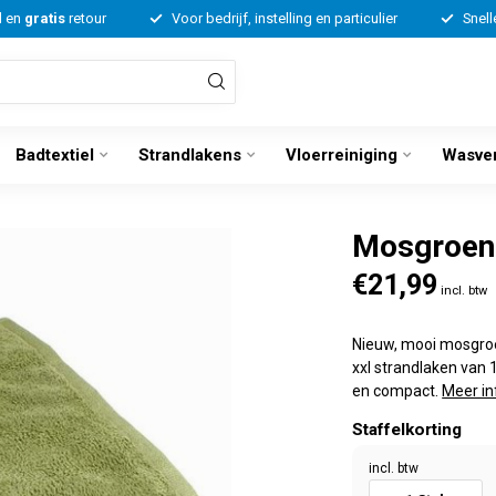
d en
gratis
retour
Voor bedrijf, instelling en particulier
Snell
Badtextiel
Strandlakens
Vloerreiniging
Wasve
Mosgroen 
€21,99
incl. btw
Nieuw, mooi mosgroe
xxl strandlaken van 
en compact.
Meer in
Staffelkorting
incl. btw