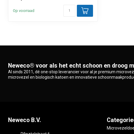
Op voorraad
Neweco® voor als het echt schoon en droog m
Al sinds 2011, dé one-stop leverancier voor al je premium microve
microvezel en biologisch katoen en innovatieve schoonmaakprodu
Neweco B.V.
Categorie
Microvezeldo
Pfinztalstraat 6