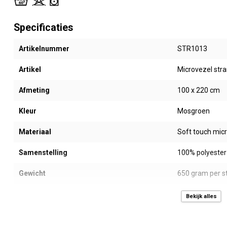
Specificaties
Artikelnummer
STR1013
Artikel
Microvezel stra
Afmeting
100 x 220 cm
Kleur
Mosgroen
Materiaal
Soft touch mic
Samenstelling
100% polyester
Gewicht
650 gram per s
Merk
Neweco®
Bekijk alles
Waslabel