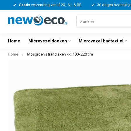
Gratis
verzending vanaf 20,- NL & BE
30 dagen bedenktij
Home
Microvezeldoeken
Microvezel badtextiel
Home
/
Mosgroen strandlaken xxl 100x220 cm