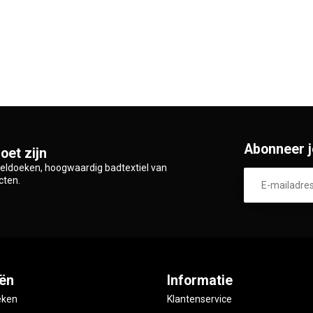
Abonneer j
oet zijn
zeldoeken, hoogwaardig badtextiel van
cten.
ën
Informatie
eken
Klantenservice