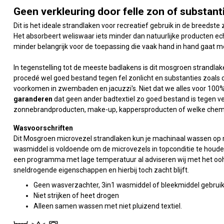
Geen verkleuring door felle zon of substant
Dit is het ideale strandlaken voor recreatief gebruik in de breedste
Het absorbeert weliswaar iets minder dan natuurlijke producten e
minder belangrijk voor de toepassing die vaak hand in hand gaat me
In tegenstelling tot de meeste badlakens is dit mosgroen strandlak
procedé wel goed bestand tegen fel zonlicht en substanties zoals c
voorkomen in zwembaden en jacuzzi's. Niet dat we alles voor 100
garanderen
dat geen ander badtextiel zo goed bestand is tegen ver
zonnebrandproducten, make-up, kappersproducten of welke chem
Wasvoorschriften
Dit Mosgroen microvezel strandlaken kun je machinaal wassen op m
wasmiddel is voldoende om de microvezels in topconditie te houde
een programma met lage temperatuur al adviseren wij met het ooh 
sneldrogende eigenschappen en hierbij toch zacht blijft.
Geen wasverzachter, 3in1 wasmiddel of bleekmiddel gebrui
Niet strijken of heet drogen
Alleen samen wassen met niet pluizend textiel.