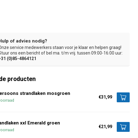
Hulp of advies nodig?
Onze service medewerkers staan voor je klaar en helpen graag!
eldrogende soft touch microvezel
Bestand tegen zonnebrand
Stuur ons een bericht of bel ma. t/m vrij. tussen 09:00-16:00 uur:
+31 (0)85-4864121
de producten
persoons strandlaken mosgroen
€31,99
voorraad
andlaken xxl Emerald groen
€21,99
voorraad