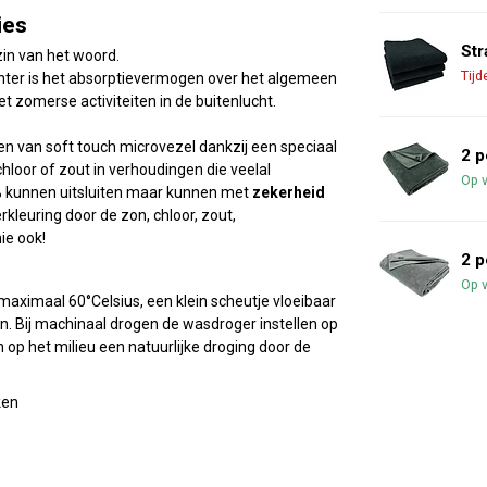
ies
Str
 zin van het woord.
Tijd
chter is het absorptievermogen over het algemeen
t zomerse activiteiten in de buitenlucht.
en van soft touch microvezel dankzij een speciaal
2 p
hloor of zout in verhoudingen die veelal
Op 
% kunnen uitsluiten maar kunnen met
zekerheid
kleuring door de zon, chloor, zout,
ie ook!
2 p
Op 
aximaal 60°Celsius, een klein scheutje vloeibaar
n. Bij machinaal drogen de wasdroger instellen op
op het milieu een natuurlijke droging door de
ken