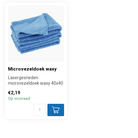
Microvezeldoek waxy
Lasergesneden
microvezeldoek waxy 40x40
cm zonder zoomrand
€2,19
waardoor we met recht...
Op voorraad