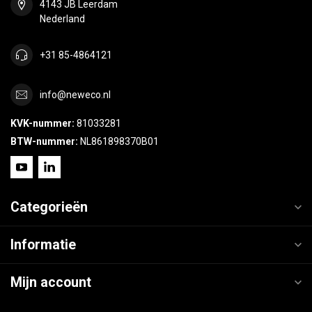
4143 JB Leerdam
Nederland
+31 85-4864121
info@neweco.nl
KVK-nummer:
81033281
BTW-nummer:
NL861898370B01
Categorieën
Informatie
Mijn account