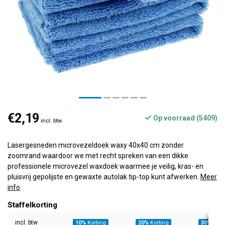
€2,19
Op voorraad (5409)
incl. btw
Lasergesneden microvezeldoek waxy 40x40 cm zonder
zoomrand waardoor we met recht spreken van een dikke
professionele microvezel waxdoek waarmee je veilig, kras- en
pluisvrij gepolijste en gewaxte autolak tip-top kunt afwerken.
Meer
info
.
Staffelkorting
incl. btw
10%
Korting
20%
Korting
30%
Kort