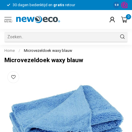
30 dagen bedenktijd en
gratis
retour
Voor bedrij
9.8
0
MENU
Home
/
Microvezeldoek waxy blauw
Microvezeldoek waxy blauw