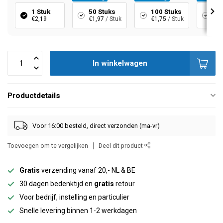
1 Stuk
50 Stuks
100 Stuks
20
€2,19
€1,97
/ Stuk
€1,75
/ Stuk
€1,
In winkelwagen
Productdetails
Voor 16:00 besteld, direct verzonden (ma-vr)
Toevoegen om te vergelijken
Deel dit product
Gratis
verzending vanaf 20,- NL & BE
30 dagen bedenktijd en
gratis
retour
Voor bedrijf, instelling en particulier
Snelle levering binnen 1-2 werkdagen