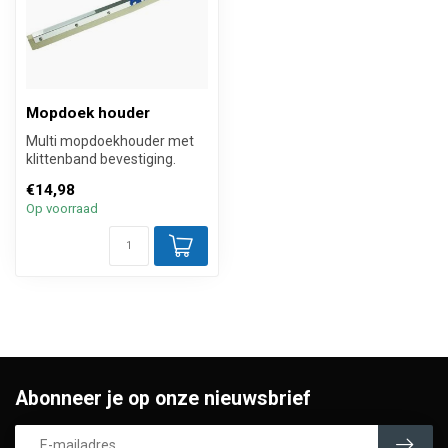
Mopdoek houder
Multi mopdoekhouder met
klittenband bevestiging.
Door de speciaal voor dit
€14,98
mopsy...
Op voorraad
Abonneer je op onze nieuwsbrief