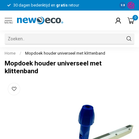
30 dagen bedenktijd en
gratis
retour
Voor bedrij
9.8
0
MENU
Home
/
Mopdoek houder universeel met klittenband
Mopdoek houder universeel met
klittenband